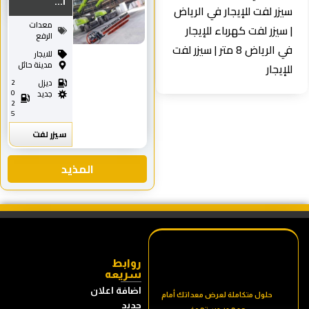
ا...
سيزر لفت للإيجار في الرياض
معدات
| سيزر لفت كهرباء للإيجار
الرفع
في الرياض 8 متر | سيزر لفت
للايجار
مدينة حائل
للإيجار
ديزل
2
0
جديد
2
5
سيزر لفت
المذيد
روابط
سريعه
اضافة اعلان
حلول متكاملة لعرض معداتك أمام
جديد