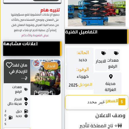
تنبيه هام
جميع الإعلانات المنشورة تقع مسؤوليتها
على المعلن، ونوصي المستخدمين بالتأكد
من مصداقية العرض وهوية المعلن قبل
التفاصيل الفنية
إتمام أي عملية تاجير او شراء او دفع
عرض الشروط والأحكام
اعلانات مشابهة
الحالة:
جديد
معدات
للايجار
مان لفت
الرفع
للايجار
الوقود:
للإيجار في
كهرباء
ج...
مدينة
الموديل:
2025
معدات
الغزالة
الرفع
السعر:
للايجار
غير محدد
مدينة حائل
ديزل
2
وصف الاعلان
0
جديد
2
🚧⭐ تاج المملكة لتأجير
5