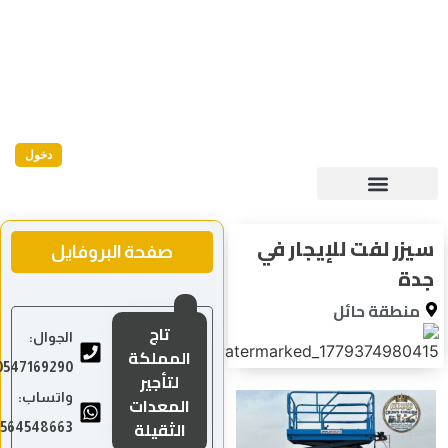
دخول
سيزر لفت للإيجار في
صفحة البروفايل
جدة
منطقة حائل
تاج
الجوال:
المملكة
0547169290
لتأجير
واتساب:
المعدات
الثقيلة
0564548663