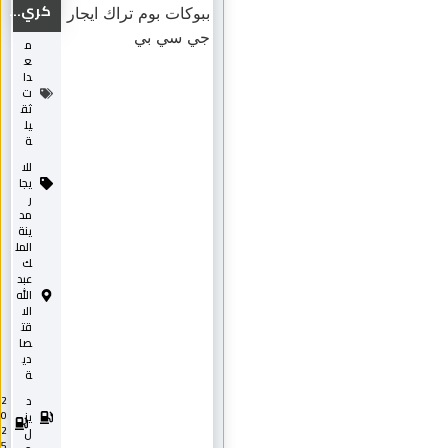
كري...
م
ع
دا
ت
ثق
يل
ة
للا
يجا
ر
مد
ينة
المل
ك
عبد
الله
الا
قت
صا
دي
ة
د
2
0
يز
2
ل
5