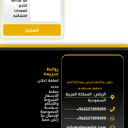
ابو عبدالله
لتاجير
المعدات
الانشائيه
المذيد
روابط
سريعه
اضافة اعلان
حلول متكاملة لعرض معداتك أمام
جديد
جمهور مستهدف
خطط
الرياض- المملكة العربية
الاسعار
الشروط
السعودية
والأحكام
سياسة
966537099099+
الخصوصية
الإتصال بنا
966537099099+
إعلن معنا
info@almoedat.com