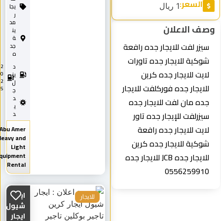
السعر:
1 ريال
يجا
ر
مد
وصف الاعلان
ين
ة
سيزر لفت للايجار جده رافعة
جد
ه
شوكية للايجار جده تاورات
د
2
لايت للايجار جده كرين
0
يز
2
ل
للايجار جده فوركلفت للايجار
5
ج
د
جده مان لفت للايجار جده
ي
سيزرلفت للإيجار جده تاور
د
لايت للايجار جده رافعة
Abu Amer
Heavy and
شوكية للايجار جده كرين
Light
للايجار جده JCB للايجار جده
Equipment
Rental
0556259910
ايجار
للايجار
شيول
ايجار