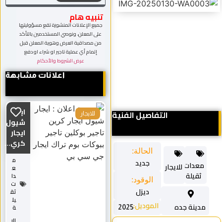
تنبيه هام
جميع الإعلانات المنشورة تقع مسؤوليتها
على المعلن، ونوصي المستخدمين بالتأكد
من مصداقية العرض وهوية المعلن قبل
إتمام أي عملية تاجير او شراء او دفع
عرض الشروط والأحكام
اعلانات مشابهة
ايجار
التفاصيل الفنية
للايجار
شيول
ايجار
كري...
الحالة:
م
جديد
معدات
للايجار
ع
ثقيلة
دا
الوقود:
ت
ديزل
ثق
يل
الموديل:
مدينة جده
ة
2025
للا