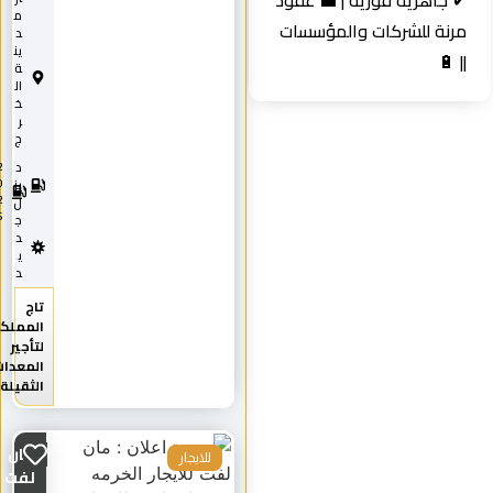
✔ جاهزية فورية | 💼 عقود
م
مرنة للشركات والمؤسسات
د
ين
|| 🔋
ة
ال
خ
ر
ج
د
2
0
يز
2
ل
5
ج
د
ي
د
تاج
المملكة
لتأجير
المعدات
الثقيلة
مان
للايجار
لفت