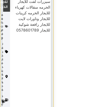
للايجار
الخر...
م
ع
دا
ت
الر
ف
ع
ل
لا
ي
ج
ار
م
د
ين
ة
ال
با
ح
ة
د
2
0
يز
2
ل
5