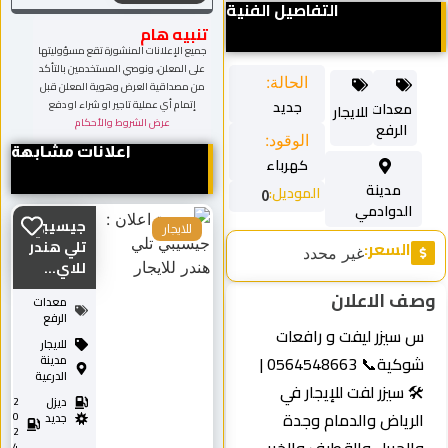
التفاصيل الفنية
تنبيه هام
جميع الإعلانات المنشورة تقع مسؤوليتها
على المعلن، ونوصي المستخدمين بالتأكد
الحالة:
من مصداقية العرض وهوية المعلن قبل
جديد
إتمام أي عملية تاجير او شراء او دفع
معدات
للايجار
عرض الشروط والأحكام
الرفع
الوقود:
اعلانات مشابهة
كهرباء
مدينة
الموديل:
0
الدوادمي
جيسيبي
للايجار
السعر:
تلي هندر
غير محدد
للاي...
صف الاعلان
معدات
الرفع
س سيزر ليفت و رافعات
للايجار
شوكية📞 0564548663 |
مدينة
الدرعية
🛠️ سيزر لفت للإيجار في
ديزل
2
الرياض والدمام وجدة
0
جديد
2
4