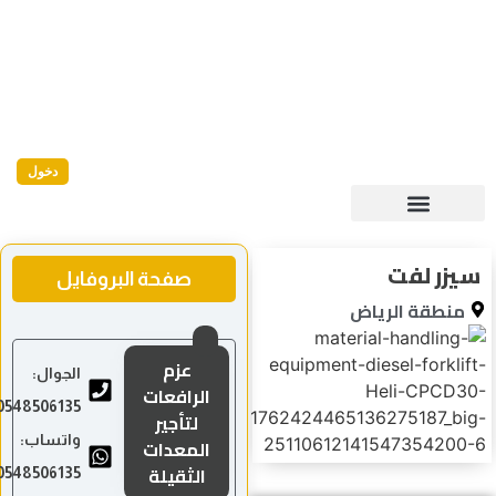
دخول
يزر لفت
صفحة البروفايل
منطقة الرياض
عزم
الجوال:
الرافعات
0548506135
لتأجير
واتساب:
المعدات
الثقيلة
0548506135