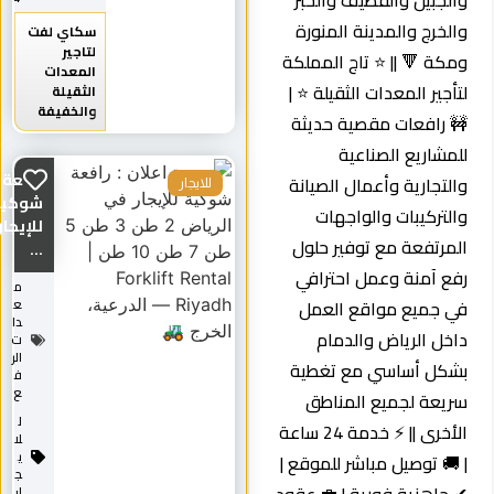
والجبيل والقطيف والخبر
والخرج والمدينة المنورة
سكاي لفت
لتاجير
ومكة 🔻 || ⭐ تاج المملكة
المعدات
لتأجير المعدات الثقيلة ⭐ |
الثقيلة
والخفيفة
🚧 رافعات مقصية حديثة
للمشاريع الصناعية
رافعة
والتجارية وأعمال الصيانة
للايجار
شوكية
والتركيبات والواجهات
للإيجار
المرتفعة مع توفير حلول
...
رفع آمنة وعمل احترافي
م
في جميع مواقع العمل
ع
دا
داخل الرياض والدمام
ت
الر
بشكل أساسي مع تغطية
ف
ع
سريعة لجميع المناطق
ل
الأخرى || ⚡ خدمة 24 ساعة
لا
ي
| 🚚 توصيل مباشر للموقع |
ج
ار