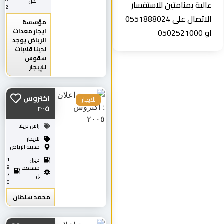
مل
عالية بمنامتين للاستفسار
2
الاتصال على 0551888024
مؤسسة
او 0502521000
ايجار معدات
الرياض يوجد
لدينا قلابات
سقوس
للإيجار
اكتروس
للايجار
٢٠٠٥
راس تريلا
للايجار
مدينة الرياض
ديزل
1
9
مستعم
7
ل
0
محمد سلطان