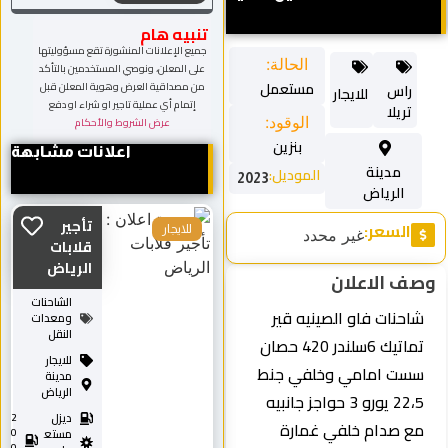
تنبيه هام
جميع الإعلانات المنشورة تقع مسؤوليتها
الحالة:
على المعلن، ونوصي المستخدمين بالتأكد
مستعمل
من مصداقية العرض وهوية المعلن قبل
راس
للايجار
إتمام أي عملية تاجير او شراء او دفع
تريلا
الوقود:
عرض الشروط والأحكام
بنزين
اعلانات مشابهة
مدينة
الموديل:
2023
الرياض
تأجير
السعر:
للايجار
غير محدد
قلابات
الرياض
ف الاعلان
الشاحنات
شاحنات فاو الصينيه قير
ومعدات
النقل
تماتيك 6سلندر 420 حصان
للايجار
سست امامي وخلفي جنط
مدينة
الرياض
22،5 يورو 3 حواجز جانبيه
ديزل
2
مع صدام خلفي غمارة
0
مستع
0