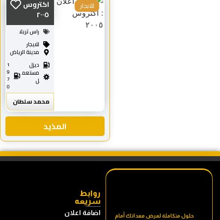
اكتروس
للايجار
٢٠٠٥
راس تريلا
للايجار
مدينة الرياض
ديزل
1
9
مستعم
7
ل
0
محمد سلطان
المذيد
روابط
سريعه
اضافة اعلان
حلول متكاملة لعرض معداتك أمام