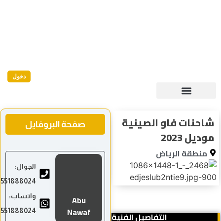
دخول
احنات فاو الصينية
صفحة البروفايل
ديل 2023
منطقة الرياض
الجوال:
966551888024
واتساب:
Abu
Nawaf
966551888024
التفاصيل الفنية