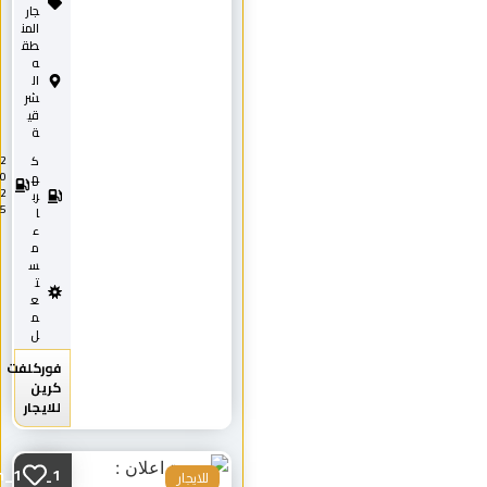
جار
المن
طق
ه
ال
شر
قي
ة
ك
2
0
ه
2
رب
5
ا
ء
م
س
ت
ع
م
ل
فوركلفت
كرين
للايجار
Scissorlifts8m_12m_1...
للايجار