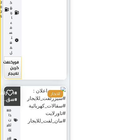
ك
2
0
ه
2
رب
5
ا
ء
م
س
ت
ع
م
ل
فوركلفت
كرين
للايجار
#سيزرلفت_للايجار
للايجار
#سق...
مع
دا
ت
ثقي
لة
للاي