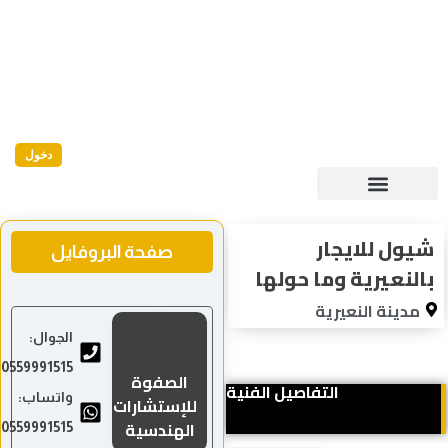
دخول
صفحة البروفايل
الجوال:
0559991515
الصفوة
واتساب:
للإستشارات
الهندسية
0559991515