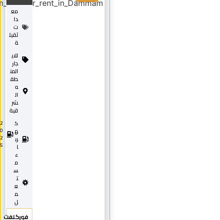
مع
دا
ت
ثقيل
ة
للاي
جار
المن
طق
ه
ال
شر
قية
ك
2
0
ه
2
رب
5
ا
ء
م
س
ت
ع
م
ل
فوركلفت