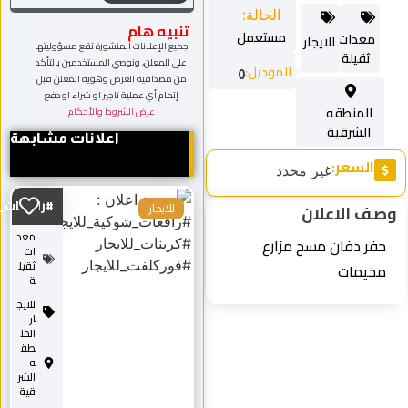
تنبيه هام
جميع الإعلانات المنشورة تقع مسؤوليتها
على المعلن، ونوصي المستخدمين بالتأكد
من مصداقية العرض وهوية المعلن قبل
إتمام أي عملية تاجير او شراء او دفع
عرض الشروط والأحكام
اعلانات مشابهة
#رافعات_شوكية_للايجا...
للايجار
معد
ات
ثقيل
ة
للايج
ار
المن
طق
ه
الشر
قية