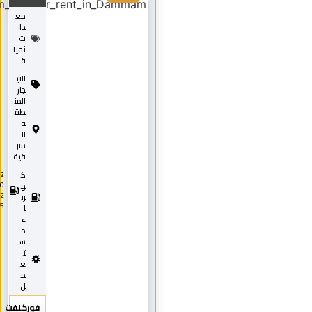
مع
دا
ت
ثقيل
ة
للاي
جار
المن
طق
ه
ال
شر
قية
ك
2
0
ه
2
رب
5
ا
ء
م
س
ت
ع
م
ل
فوركلفت