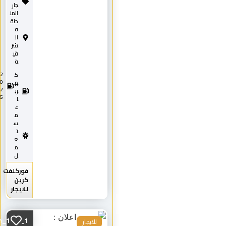
جار
المن
طق
ه
ال
شر
قي
ة
ك
2
0
ه
2
رب
5
ا
ء
م
س
ت
ع
م
ل
فوركلفت
كرين
للايجار
Scissorlifts8m_12m_1...
للايجار