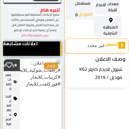
تنبيه هام
جميع الإعلانات المنشورة تقع مسؤوليتها
على المعلن، ونوصي المستخدمين بالتأكد
من مصداقية العرض وهوية المعلن قبل
إتمام أي عملية تاجير او شراء او دفع
عرض الشروط والأحكام
اعلانات مشابهة
#رافعات_شوكية_للايجا...
للايجار
معد
ات
ثقيل
ة
للايج
ار
المن
طق
ه
الشر
قية