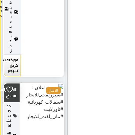
ك
2
0
ه
2
رب
5
ا
ء
م
س
ت
ع
م
ل
فوركلفت
كرين
للايجار
#سيزرلفت_للايجار
للايجار
#سق...
مع
دا
ت
ثقي
لة
للاي