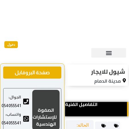
دخول
صفحة البروفايل
الجوال:
054055541
الصفوة
واتساب:
للإستشارات
الهندسية
054055541