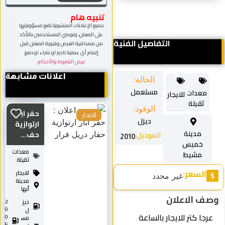
تنبيه هام
جميع الإعلانات المنشورة تقع مسؤوليتها
على المعلن، ونوصي المستخدمين بالتأكد
التفاصيل الفنية
من مصداقية العرض وهوية المعلن قبل
إتمام أي عملية تاجير او شراء او دفع
عرض الشروط والأحكام
اعلانات مشابهة
الحالة:
مستعمل
معدات
للايجار
ثقيلة
الوقود:
حفر ابار
للايجار
ديزل
ارتوازية
مدينة
حف...
الموديل:
2010
خميس
معدات
مشيط
ثقيلة
السعر:
للايجار
غير محدد
مدينة
أبها
وصف الاعلان
ديز
2
0
ل
عرجا كتر للايجار بالساعة
0
مس
6