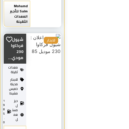
Mohamd
Salm لتأجير
المعدات
الثقيلة
شيول
للايجار
فركاوا
230
مودي...
معدات
ثقيلة
للايجار
مدينة
خميس
مشيط
ديز
1
9
ل
8
مست
5
عم
.
ل
0