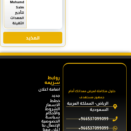
Mohamd
Salm
لتأجير
المعدات
الثقيلة
المذيد
روابط
سريعه
اضافة اعلان
حلول متكاملة لعرض معداتك أمام
جديد
جمهور مستهدف
خطط
الرياض- المملكة العربية
الاسعار
الشروط
السعودية
والأحكام
سياسة
966537099099+
الخصوصية
الإتصال بنا
966537099099+
إعلن معنا