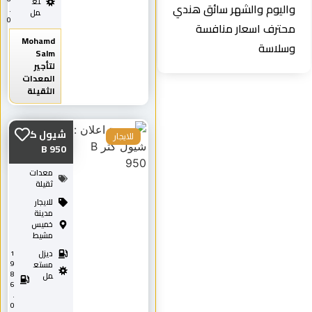
تع
واليوم والشهر سائق هندي
.
مل
0
محترف اسعار منافسة
Mohamd
وسلاسة
Salm
لتأجير
المعدات
الثقيلة
شيول كتر
للايجار
B 950
معدات
ثقيلة
للايجار
مدينة
خميس
مشيط
ديزل
1
9
مستع
8
مل
6
.
0