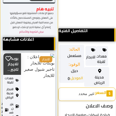
تنبيه هام
جميع الإعلانات المنشورة تقع مسؤوليتها
على المعلن، ونوصي المستخدمين بالتأكد
من مصداقية العرض وهوية المعلن قبل
إتمام أي عملية تاجير او شراء او دفع
التفاصيل الفنية
عرض الشروط والأحكام
اعلانات مشابهة
الحالة:
مستعمل
معدات
للايجار
بوبكات
للايجار
ثقيلة
للايجار
الوقود:
تاجير...
ديزل
مدينة
الموديل:
معدات
0
الرياض
ثقيلة
للايجار
السعر:
مدينة
غير محدد
الرياض
وصف الاعلان
بنزي
2
0
ن
2
مس
فرادة اسفلت صغيرة للايجار
3