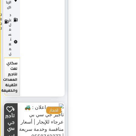
الريا
ض
د
2
0
يز
2
ل
2
م
س
ت
ع
م
ل
سكاي
لفت
لتاجير
المعدات
الثقيلة
والخفيفة
🚜
للايجار
تأجير
جي
سي
بي