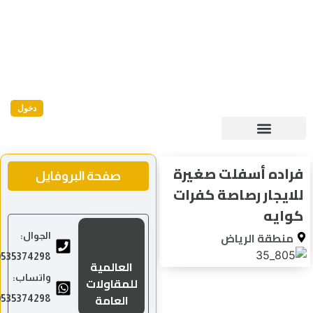
دخول
فراده أسفلت صغيرة
صفحة البروفايل
للايجار رصاصة كفرات
كوايه
منطقة الرياض
الجوال:
0535374298
العالمية
واتساب:
للمقاولات
العامة
0535374298