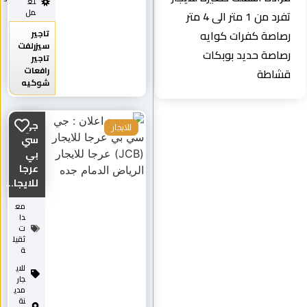
تع
مل
تفرد من 1 متر الى 4 متر
رصاصة كفرات كوايه
تاجير
سيزرلفت
رصاصة حديد بوبكات
تاجير
رافعات
قشاطة
شوكيه
جي
للايجار
سي
بي
عرجا
للايجا...
مع
دا
ت
ثقيل
ة
للاي
جار
مدي
نة