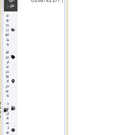
عر...
م
ع
دا
ت
ثق
يل
ة
للا
يج
ار
م
دي
نة
ال
در
عي
ة
د
2
0
يز
2
ل
1
م
س
ت
ع