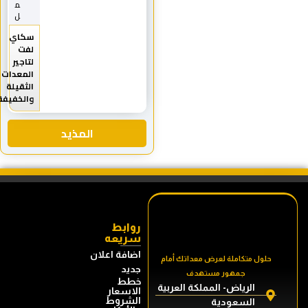
م
ل
سكاي
لفت
لتاجير
المعدات
الثقيلة
والخفيفة
المذيد
روابط
سريعه
اضافة اعلان
حلول متكاملة لعرض معداتك أمام
جديد
جمهور مستهدف
خطط
الرياض- المملكة العربية
الاسعار
الشروط
السعودية