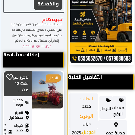
والخفيفة
تنبيه هام
جميع الإعلانات المنشورة تقع مسؤوليتها
على المعلن، ونوصي المستخدمين بالتأكد
من مصداقية العرض وهوية المعلن قبل
إتمام أي عملية تاجير او شراء او دفع
عرض الشروط والأحكام
اعلانات مشابهة
التفاصيل الفنية
تاجير سيزر
للايجار
لفت 12
مت...
الحالة:
معدات
الرفع
جديد
معدات
للايجار
للايجار
الرفع
الوقود:
مدينة ثول
ديزل
كهرباء
2
0
جديد
الموديل:
مدينة جده
2025
2