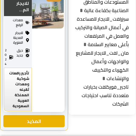
لمستودعات والمناطق
للايجار
لصناعية بكفاءة عالية #
الم...
يزرلفت_للايجار للمساعدة
معدات
الرفع
ي أعمال الصيانة والتركيب
للايجار
العمل في المرتفعات
المدينة
المنورة
أعلى معايير السلامة #
ديزل
2
ان_لفت_للايجار للمشاريع
0
جديد
2
الواجهات وأعمال
4
لكهرباء والتكييف
تأجير رافعات
الإنشاءات #
شوكية
ومعدات
اجير_فوركلفت بخيارات
ثقيله
تعددة تناسب احتياجات
المملكة
العربية
لشركات
السعودية
المذيد