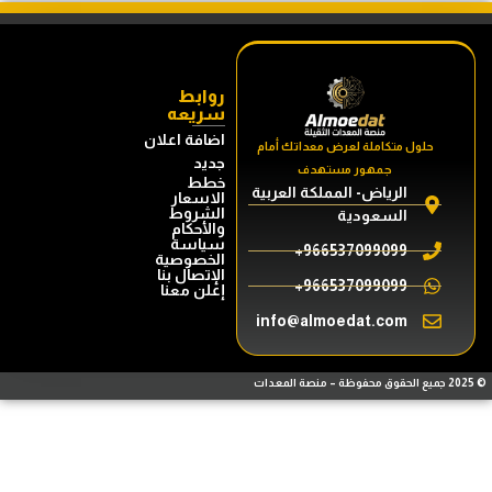
روابط
سريعه
اضافة اعلان
حلول متكاملة لعرض معداتك أمام
جديد
جمهور مستهدف
خطط
الرياض- المملكة العربية
الاسعار
الشروط
السعودية
والأحكام
سياسة
966537099099+
الخصوصية
الإتصال بنا
966537099099+
إعلن معنا
info@almoedat.com