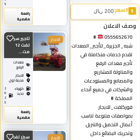
5
السعر:
200 ريال
رافعة
مقصية
ف الاعلان
#
055565267
تاجير سيزر
للايجار
به_الجزيرة_لتأجير_المعدات
لفت 12
مت...
قدم خدمات متكاملة في
أجير معدات الرفع
معدات
الرفع
المناولة للمشاريع
للايجار
المصانع والمستودعات
مدينة ثول
الشركات في جميع أنحاء
كهرباء
2
0
جديد
لمملكة #
2
5
وركلفت_للايجار
رافعة
مواصفات متنوعة تناسب
مقصية
عمال التحميل والتنزيل
تحريك البضائع داخل
سيزر لفت
للايجار