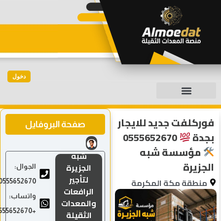
دخول
ركلفت جديد للايجار
صفحة البروفايل
جدة
0555652670
مؤسسة شبه
شبه
جزيرة
الجزيرة
الجوال:
لتأجير
منطقة مكة المكرمة
0555652670
الرافعات
واتساب:
والمعدات
+966555652670
الثقيلة