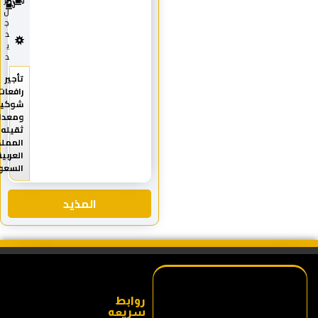
يز
2
ل
5
ج
د
ي
د
تأجير
رافعات
شوكية
ومعدات
ثقيله
المملكة
العربية
السعودية
المذيد
روابط
سريعه