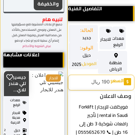
والخفيفة
التفاصيل الفنية
تنبيه هام
جميع الإعلانات المنشورة تقع مسؤوليتها
على المعلن، ونوصي المستخدمين بالتأكد
الحالة:
من مصداقية العرض وهوية المعلن قبل
جديد
معدات
للايجار
إتمام أي عملية تاجير او شراء او دفع
الرفع
عرض الشروط والأحكام
الوقود:
ديزل
اعلانات مشابهة
منطقة
الموديل:
2025
الرياض
جيسيبي
السعر:
للايجار
190 ريال
تلي هندر
للاي...
ف الاعلان
معدات
الرفع
فوركلفت للإيجار | Forklift
للايجار
rental in Saudi | تأجير
مدينة
رافعات شوكية 3 طن إلى
الدرعية
ديزل
2
16 طن | 📞 0555652670 |
0