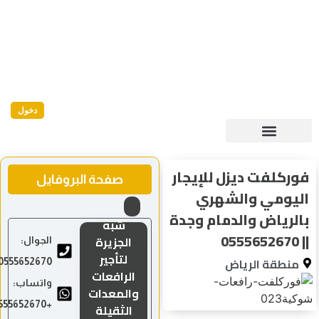
دخول
ركلفت ديزل للإيجار
صفحة البروفايل
يومي والشهري
لرياض والدمام وجدة
شبه
|
الجزيرة
الجوال:
لتأجير
منطقة الرياض
0555652670
الرافعات
واتساب:
والمعدات
+966555652670
الثقيلة