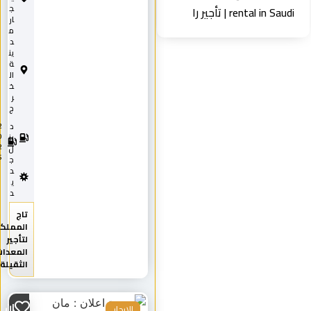
ج
rental in Saud | تأجير را
ار
م
د
ين
ة
ال
خ
ر
ج
د
2
0
يز
2
ل
5
ج
د
ي
د
تاج
المملكة
لتأجير
المعدات
الثقيلة
مان
للايجار