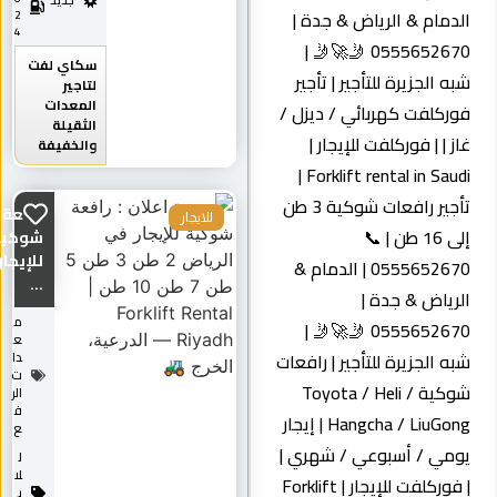
جديد
لدمام & الرياض & جدة |
2
4
0555652670 🤳🚀🤳 |
سكاي لفت
به الجزيرة للتأجير | تأجير
لتاجير
المعدات
وركلفت كهربائي / ديزل /
الثقيلة
از | | فوركلفت للإيجار |
والخفيفة
Forklift rental in Saudi |
تأجير رافعات شوكية 3 طن
رافعة
للايجار
إلى 16 طن | 📞
شوكية
للإيجار
0555652670 | الدمام &
...
لرياض & جدة |
م
0555652670 🤳🚀🤳 |
ع
به الجزيرة للتأجير | رافعات
دا
ت
شوكية Toyota / Heli /
الر
ف
Hangcha / LiuGong | إيجار
ع
ومي / أسبوعي / شهري |
ل
لا
| فوركلفت للإيجار | Forklift
ي