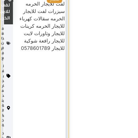
لفت
للايجار
الخر...
م
ع
دا
ت
الر
ف
ع
ل
لا
ي
ج
ار
م
د
ين
ة
ال
با
ح
ة
د
2
0