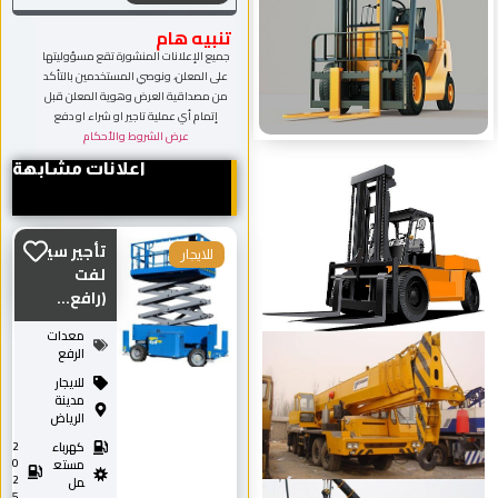
تنبيه هام
جميع الإعلانات المنشورة تقع مسؤوليتها
على المعلن، ونوصي المستخدمين بالتأكد
من مصداقية العرض وهوية المعلن قبل
إتمام أي عملية تاجير او شراء او دفع
عرض الشروط والأحكام
اعلانات مشابهة
تأجير سيزر
للايجار
لفت
(رافع...
معدات
الرفع
للايجار
مدينة
الرياض
كهرباء
2
0
مستع
2
مل
5