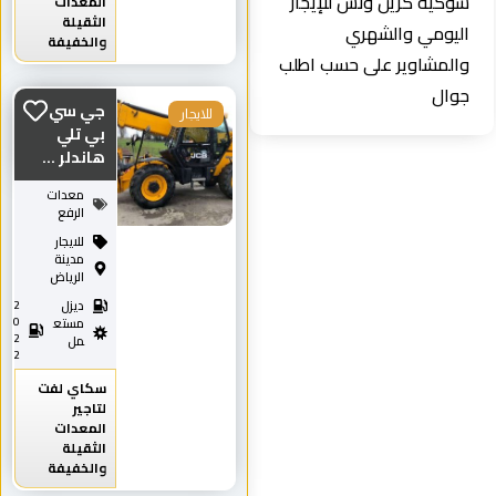
شوكيه كرين ونش للإيجار
المعدات
الثقيلة
اليومي والشهري
والخفيفة
والمشاوير على حسب اطلب
جوال
جي سي
للايجار
بي تلي
هاندلر ...
معدات
الرفع
للايجار
مدينة
الرياض
ديزل
2
0
مستع
2
مل
2
سكاي لفت
لتاجير
المعدات
الثقيلة
والخفيفة