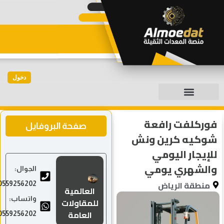
دخول
فوركلفت رافعة
صفحة البروفايل
شوكيه كرين ونش
للإيجار اليومي
والشهري يومي
الجوال:
منطقة الرياض
0559256202
العالمية
واتساب:
للمقاولات
العامة
0559256202