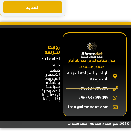
المذيد
روابط
سريعه
اضافة اعلان
حلول متكاملة لعرض معداتك أمام
جديد
جمهور مستهدف
خطط
الرياض- المملكة العربية
الاسعار
الشروط
السعودية
والأحكام
سياسة
966537099099+
الخصوصية
الإتصال بنا
966537099099+
إعلن معنا
info@almoedat.com
© 2025 جميع الحقوق محفوظة – منصة المعدات