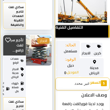
سكاي لفت
لتاجير
المعدات
الثقيلة
والخفيفة
التفاصيل الفنية
تأجير سيزر
للايجار
لفت
الحالة:
(رافع...
مستعمل
كرين
للايجار
معدات
الوقود:
الرفع
ديزل
مدينة
للايجار
الموديل:
الرياض
مدينة
0
الرياض
السعر:
غير محدد
كهرباء
2
0
مستع
2
مل
وصف الاعلان
5
سكاي لفت
يوجد لدينا فوركلفت رافعة
لتاجير