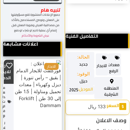
تنبيه هام
جميع الإعلانات المنشورة تقع مسؤوليتها
على المعلن، ونوصي المستخدمين بالتأكد
من مصداقية العرض وهوية المعلن قبل
إتمام أي عملية تاجير او شراء او دفع
التفاصيل الفنية
عرض الشروط والأحكام
اعلانات مشابهة
الحالة:
جديد
معدات
للايجار
فوركلفت
للايجار
الرفع
للايجار
الوقود:
الدم...
ديزل
المنطقه
م
الموديل:
2025
ع
الشرقية
دا
ت
السعر:
الر
133 ريال
ف
ع
ف الاعلان
ل
لا