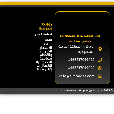
روابط
سريعه
اضافة اعلان
حلول متكاملة لعرض معداتك أمام
جديد
جمهور مستهدف
خطط
الرياض- المملكة العربية
الاسعار
الشروط
السعودية
والأحكام
سياسة
966537099099+
الخصوصية
الإتصال بنا
966537099099+
إعلن معنا
info@almoedat.com