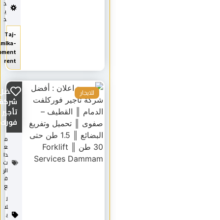
د
ي
د
Taj-
Almamlka-
equipment
rent
أفضل
للايجار
شركة
تأجير
فورك...
م
ع
دا
ت
الر
ف
ع
ل
لا
ي