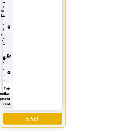
ج
ار
الم
نط
ق
ه
ال
شر
قي
ة
د
2
0
يز
2
ل
5
ج
د
ي
د
Taj-
Almamlka-
equipment
rent
المذيد