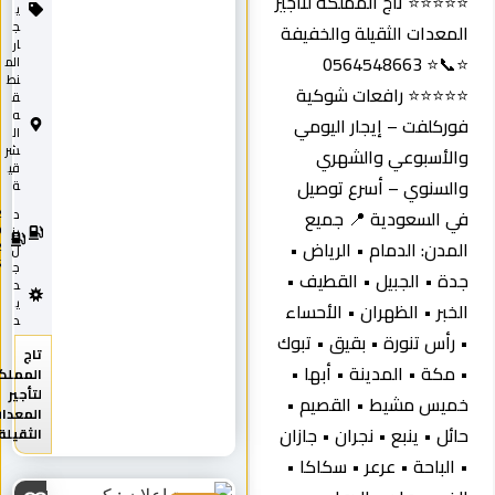
⭐⭐⭐⭐ تاج المملكة لتأجير
ي
ج
لمعدات الثقيلة والخفيفة
ار
⭐📞⭐ 0564548663
الم
نط
⭐⭐⭐⭐ رافعات شوكية
ق
ه
وركلفت – إيجار اليومي
ال
شر
الأسبوعي والشهري
قي
السنوي – أسرع توصيل
ة
ي السعودية 📍 جميع
د
2
0
يز
لمدن: الدمام • الرياض •
2
ل
5
ج
دة • الجبيل • القطيف •
د
ي
لخبر • الظهران • الأحساء
د
 رأس تنورة • بقيق • تبوك
تاج
 مكة • المدينة • أبها •
المملكة
لتأجير
ميس مشيط • القصيم •
المعدات
ائل • ينبع • نجران • جازان
الثقيلة
 الباحة • عرعر • سكاكا •