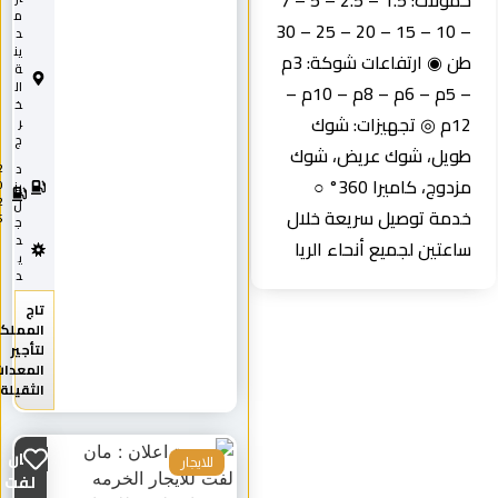
حمولات: 1.5 – 2.5 – 5 – 7
م
– 10 – 15 – 20 – 25 – 30
د
ين
طن ◉ ارتفاعات شوكة: 3م
ة
ال
– 5م – 6م – 8م – 10م –
خ
12م ◎ تجهيزات: شوك
ر
ج
طويل، شوك عريض، شوك
د
2
مزدوج، كاميرا 360° ○
0
يز
2
ل
خدمة توصيل سريعة خلال
5
ج
د
ساعتين لجميع أنحاء الريا
ي
د
تاج
المملكة
لتأجير
المعدات
الثقيلة
مان
للايجار
لفت