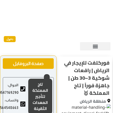
دخول
فوركلفت للإيجار ف
صفحة البروفايل
الرياض | رافعا
شوكية 3–30 طن |
تاج
جاهزة فوراً | تا
الجوال:
المملكة
المملكة 
0547169290
لتأجير
منطقة الرياض
واتساب:
المعدات
الثقيلة
0564548663