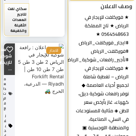
صف الاعلان
سكاي لفت
لتاجير
★ فوركلفت للإيجار في
المعدات
الرياض ★ تاج المملكة
الثقيلة
والخفيفة
0564548663 ★
#ايجار_فوركلفت_الرياض
رافعة
#فوركلفت_الرياض
للايجار
شوكية
#تأجير_رافعات_شوكية_الرياض
للإيجار
★ فوركلفت للإيجار في
...
الرياض – تغطية شاملة
م
لجميع أحياء العاصمة ◆
ع
دا
نوفر رافعات شوكية ديزل،
ت
الر
كهرباء، غاز بأرخص سعر
ف
ع
للطن ◈ مثالية للمستودعات
ل
في السلي، الصناعية،
لا
ي
والمنطقة اللوجستية ▣
ج
ار