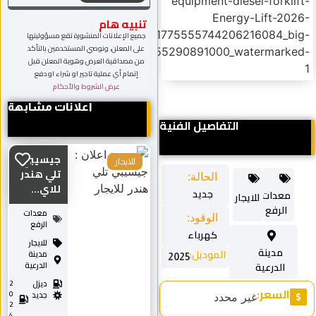
تنبيه هام
جميع الإعلانات المنشورة تقع مسؤوليتها
على المعلن، ونوصي المستخدمين بالتأكد
من مصداقية العرض وهوية المعلن قبل
إتمام أي عملية تاجير او شراء او دفع
عرض الشروط والأحكام
اعلانات مشابهة
التفاصيل الفنية
جيسيبي
للايجار
تلي هندر
الحالة:
للاي...
جديد
معدات
للايجار
الرفع
معدات
الوقود:
الرفع
كهرباء
للايجار
مدينة
الموديل:
مدينة
2025
الدرعية
الدرعية
ديزل
2
السعر:
0
جديد
غير محدد
2
4