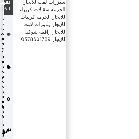
للايجار
الخر...
م
ع
دا
ت
الر
ف
ع
ل
لا
ي
ج
ار
م
د
ين
ة
ال
با
ح
ة
د
2
0
يز
2
ل
5