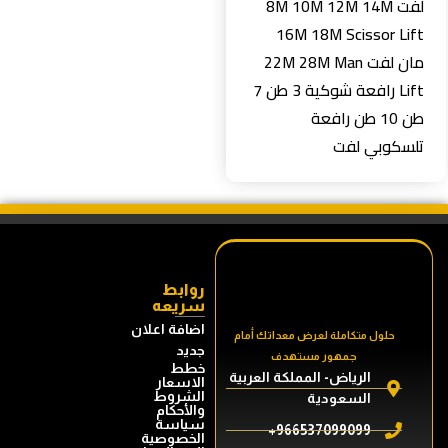
لفت 8M 10M 12M 14M
16M 18M Scissor Lift
مان لفت 22M 28M Man
Lift رافعة شوكية 3 طن 7
طن 10 طن رافعة
تلسكوبي لفت
روابط
سريعه
اضافة اعلان
حلول متكاملة لعرض معداتك أمام
جديد
جمهور مستهدف
خطط
الرياض- المملكة العربية
الاسعار
الشروط
السعودية
والأحكام
سياسة
966537099099+
الخصوصية