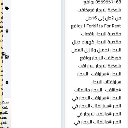
0559557168 روافع
لا
شوكية للايجار فوركلفت
ي
ج
من 2طن إلى 16طن
ار
مد
Forklifts For Rent ا :روافع
ينة
الري
مقصية للايجار رافعات
ا
مقصية للايجار كهرباء ديزل
ض
ك
2
للايجار تحميل وتنزيل العمل
0
ه
فوركلفت للايجار روافع
2
رب
5
ا
شوكية للايجار سيزر لفت
ء
م
للايجار #سيزرلفت_للايجار
س
ت
سيزرلفتات للايجار
ع
#مانلفت_للايجار مانلفتات
م
ل
للايجار #سيزرلفت للايجار في
سكاي
الخبر #سيزرلفتات للايجار في
لفت
لتاجير
الخبر #مانلفت للايجار في
المعدات
الخبر #مانلفتات للايجار في
الثقيلة
والخفيفة