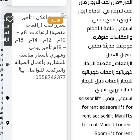
الخبر #مان لفت للايجار مان
لفت للايجار في الدمام ايجار
شهري سنوي يومي
تأجير
للايجار
سيزر
اسبوعي كافة الأحجام
لفت
والمقاسات متوفره
(رافع...
موديلات حديثة تحميل
م
وتنزيل العمل
ع
دا
#رافعات_مقصيه للايجار
ت
الر
كهربائيه رافعات كهربائيه
ف
للايجار رافعات ديزل للايجار
ع
ايجار شهري سنوي
ل
لا
اسبوعي يومي scissor lift
ي
ج
for rent scissors lift for
ار
مد
rent seciserlift Manlifts
ينة
for rent Manlift for rent
الري
ا
Boom lift for rent
ض