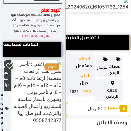
تنبيه هام
جميع الإعلانات المنشورة تقع مسؤوليتها
على المعلن، ونوصي المستخدمين بالتأكد
من مصداقية العرض وهوية المعلن قبل
إتمام أي عملية تاجير او شراء او دفع
التفاصيل الفنية
عرض الشروط والأحكام
اعلانات مشابهة
الحالة:
مستعمل
تأجير
معدات
للايجار
للايجار
سيزر
الرفع
الوقود:
لفت
ديزل
(رافع...
مدينة
الموديل:
2022
م
الرياض
ع
دا
السعر:
600 ريال
ت
الر
ف
ف الاعلان
ع
ل