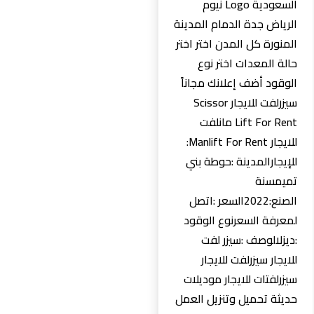
السعودية Logo نيوم
الرياض جدة الدمام المدينة
المنورة كل المدن اختر اختر
حالة المعدات اختر نوع
الوقود أضف إعلانك مجاناً
سيزرلفت للايجار Scissor
Lift For Rent مانلفت
للايجار Manlift For Rent:
للإيجارالمدينة :حوطة بني
تميمسنة
الصنع:2022السعر :اتصل
لمعرفة السعرنوع الوقود
:ديزلالوصف :سيزر لفت
للايجار سيزرلفت للايجار
سيزرلفتات للايجار موديلات
حديثة تحميل وتنزيل العمل