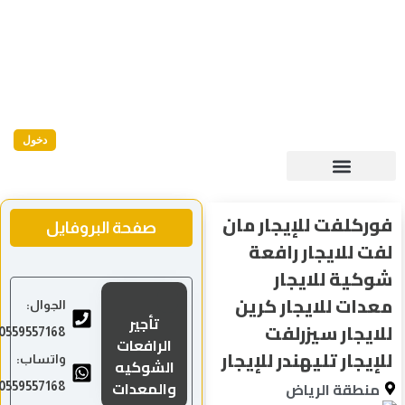
دخول
وركلفت للإيجار مان
صفحة البروفايل
فت للايجار رافعة
وكية للايجار
عدات للايجار كرين
الجوال:
تأجير
لايجار سيزرلفت
0559557168
الرافعات
إيجار تليهندر للإيجار
واتساب:
الشوكيه
والمعدات
منطقة الرياض
0559557168