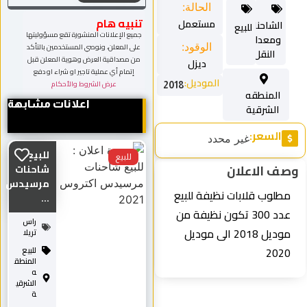
الحالة:
تنبيه هام
مستعمل
الشاحنات
للبيع
جميع الإعلانات المنشورة تقع مسؤوليتها
ومعدات
الوقود:
على المعلن، ونوصي المستخدمين بالتأكد
النقل
من مصداقية العرض وهوية المعلن قبل
ديزل
إتمام أي عملية تاجير او شراء او دفع
الموديل:
عرض الشروط والأحكام
2018
المنطقه
اعلانات مشابهة
الشرقية
السعر:
غير محدد
للبيع
للبيع
وصف الاعلان
شاحنات
مرسيدس
مطلوب قلابات نظيفة للبيع
...
عدد 300 تكون نظيفة من
راس
موديل 2018 الى موديل
تريلا
2020
للبيع
المنطق
ه
الشرقي
ة