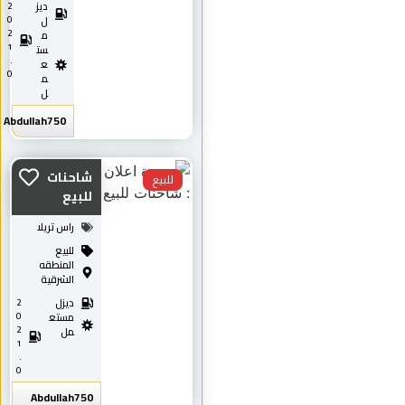
ديز
2
0
ل
2
م
1
ست
.
ع
0
م
ل
Abdullah750
شاحنات
للبيع
للبيع
راس تريلا
للبيع
المنطقه
الشرقية
ديزل
2
0
مستع
2
مل
1
.
0
Abdullah750