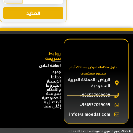
المذيد
روابط
سريعه
اضافة اعلان
حلول متكاملة لعرض معداتك أمام
جديد
جمهور مستهدف
خطط
الرياض- المملكة العربية
الاسعار
الشروط
السعودية
والأحكام
سياسة
966537099099+
الخصوصية
الإتصال بنا
966537099099+
إعلن معنا
info@almoedat.com
20 جميع الحقوق محفوظة – منصة المعدات