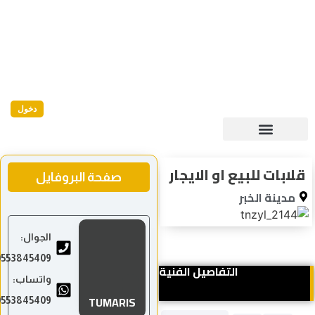
دخول
قلابات للبيع او الايجار
صفحة البروفايل
مدينة الخبر
الجوال:
0553845409
التفاصيل الفنية
واتساب:
TUMARIS
0553845409