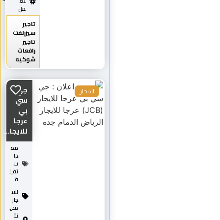
تع
مل
تاجير
سيزرلفت
تاجير
رافعات
شوكيه
جي
للايجار
سي
بي
عرجا
للايجا...
مع
دا
ت
ثقيل
ة
للاي
جار
مدي
نة