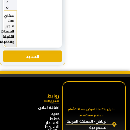
م
ل
سكاي
لفت
لتاجير
المعدات
الثقيلة
والخفيفة
المذيد
روابط
سريعه
اضافة اعلان
حلول متكاملة لعرض معداتك أمام
جديد
جمهور مستهدف
خطط
الرياض- المملكة العربية
الاسعار
الشروط
السعودية