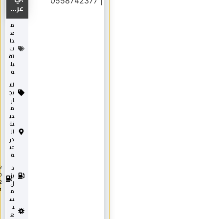
عر...
م
ع
دا
ت
ثق
يل
ة
للا
يج
ار
م
دي
نة
ال
در
عي
ة
د
2
0
يز
2
ل
1
م
س
ت
ع