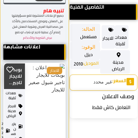
التفاصيل الفنية
تنبيه هام
جميع الإعلانات المنشورة تقع مسؤوليتها
على المعلن، ونوصي المستخدمين بالتأكد
من مصداقية العرض وهوية المعلن قبل
الحالة:
إتمام أي عملية تاجير او شراء او دفع
مستعمل
معدات
للايجار
عرض الشروط والأحكام
ثقيلة
الوقود:
اعلانات مشابهة
ديزل
مدينة
الموديل:
2010
الرياض
بوبكات
للايجار
للايجار
السعر:
غير محدد
تاجير...
معدات
صف الاعلان
ثقيلة
التعامل كاش فقط
للايجار
مدينة
الرياض
بنزي
2
0
ن
2
مس
3