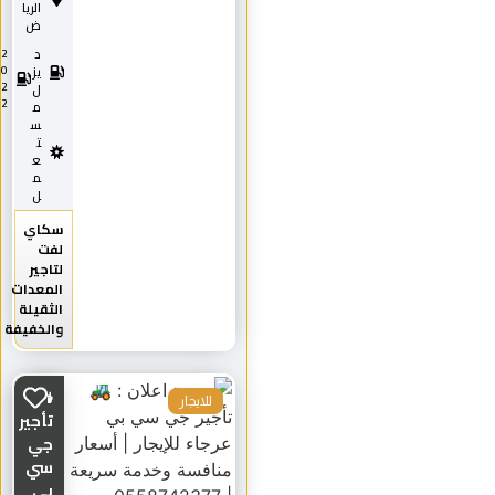
الريا
ض
د
2
0
يز
2
ل
2
م
س
ت
ع
م
ل
سكاي
لفت
لتاجير
المعدات
الثقيلة
والخفيفة
🚜
للايجار
تأجير
جي
سي
بي