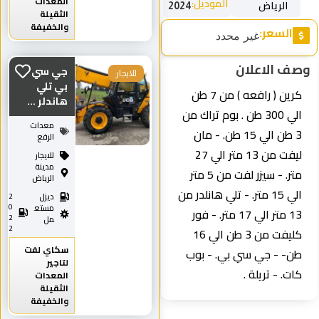
المعدات
الموديل:
الرياض
2024
الثقيلة
والخفيفة
السعر:
غير محدد
وصف الاعلان
جي سي
للايجار
بي تلي
كرين ( رافعه ) من 7 طن
هاندلر ...
الي 300 طن . بوم تراك من
معدات
3 طن الي 15 طن. - مان
الرفع
ليفت من 13 متر الي 27
للايجار
مدينة
متر. - سيزر لفت من 5 متر
الرياض
الي 15 متر. - تلي هانلدر من
ديزل
2
0
مستع
13 متر الي 17 متر. - فور
2
مل
2
كليفت من 3 طن الي 16
سكاي لفت
طن- - جي سي بي. - بوب
لتاجير
كات. - تريلة .
المعدات
الثقيلة
والخفيفة