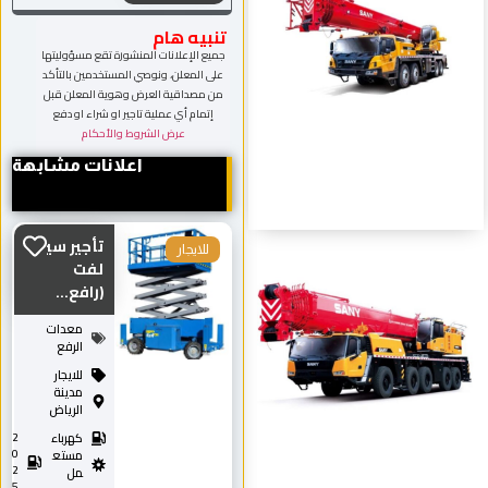
تنبيه هام
جميع الإعلانات المنشورة تقع مسؤوليتها
على المعلن، ونوصي المستخدمين بالتأكد
من مصداقية العرض وهوية المعلن قبل
إتمام أي عملية تاجير او شراء او دفع
عرض الشروط والأحكام
اعلانات مشابهة
تأجير سيزر
للايجار
لفت
(رافع...
معدات
الرفع
للايجار
مدينة
الرياض
كهرباء
2
0
مستع
2
مل
5