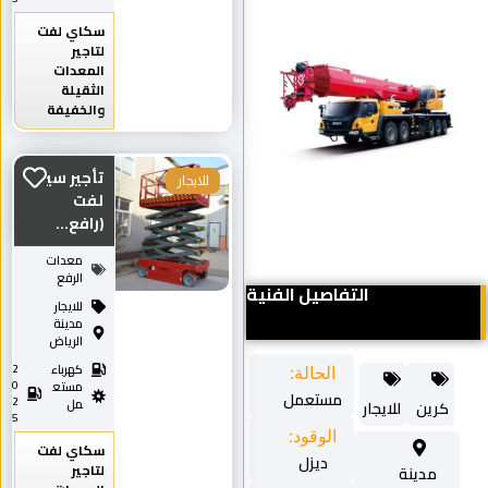
سكاي لفت
لتاجير
المعدات
الثقيلة
والخفيفة
تأجير سيزر
للايجار
لفت
(رافع...
معدات
الرفع
التفاصيل الفنية
للايجار
مدينة
الرياض
كهرباء
2
الحالة:
0
مستع
مستعمل
2
مل
كرين
للايجار
5
الوقود:
سكاي لفت
ديزل
لتاجير
مدينة