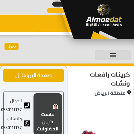
دخول
كرينات رافعات
صفحة البروفايل
ونشات
منطقة الرياض
الجوال:
0550111177
فاست
واتساب:
كرين
المقاولات
0550111177