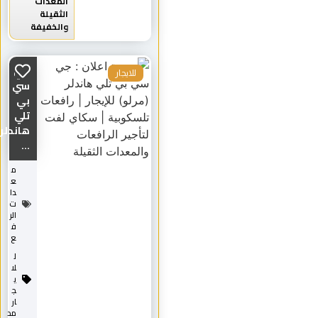
المعدات
الثقيلة
والخفيفة
جي
للايجار
سي
بي
تلي
هاندلر
...
م
ع
دا
ت
الر
ف
ع
ل
لا
ي
ج
ار
مد