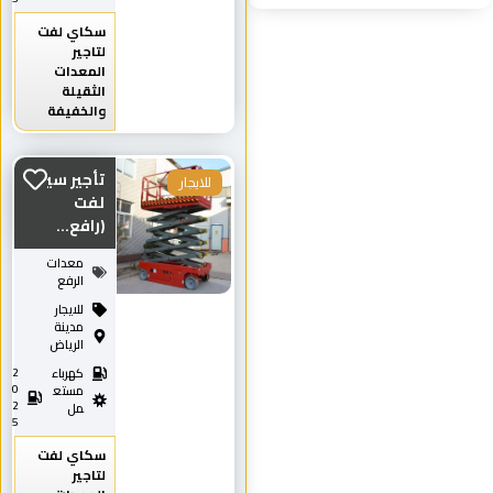
سكاي لفت
لتاجير
المعدات
الثقيلة
والخفيفة
تأجير سيزر
للايجار
لفت
(رافع...
معدات
الرفع
للايجار
مدينة
الرياض
كهرباء
2
0
مستع
2
مل
5
سكاي لفت
لتاجير