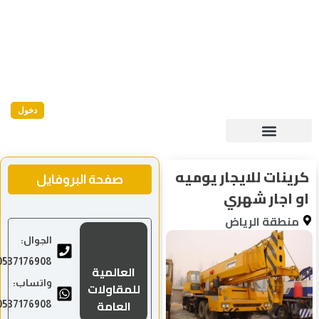
دخول
كرينات للايجار يوميه
صفحة البروفايل
او اجار شهري
منطقة الرياض
الجوال:
0537176908
العالمية
واتساب:
للمقاولات
العامة
0537176908