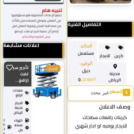
تنبيه هام
جميع الإعلانات المنشورة تقع مسؤوليتها
على المعلن، ونوصي المستخدمين بالتأكد
التفاصيل الفنية
من مصداقية العرض وهوية المعلن قبل
إتمام أي عملية تاجير او شراء او دفع
عرض الشروط والأحكام
اعلانات مشابهة
الحالة:
مستعمل
كرين
للايجار
الوقود:
تأجير سيزر
للايجار
ديزل
مدينة
لفت
الموديل:
الرياض
(رافع...
0
السعر:
معدات
غير محدد
الرفع
للايجار
وصف الاعلان
مدينة
الرياض
كرينات رافعات سطحات
كهرباء
2
للايجار يوميه او اجار شهري
0
مستع
2
مل
5