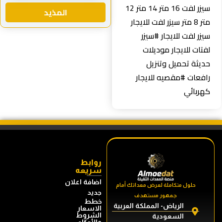
سيزر لفت 16 متر 14 متر 12
المذيد
متر 8 متر سیزر لفت للايجار
سيزر لفت للايجار #سيزر
لفتات للايجار موديلات
حديثة تحميل وتنزيل
رافعات #مقصيه للايجار
كهربائي
روابط
سريعه
اضافة اعلان
حلول متكاملة لعرض معداتك أمام
جديد
جمهور مستهدف
خطط
الرياض- المملكة العربية
الاسعار
الشروط
السعودية