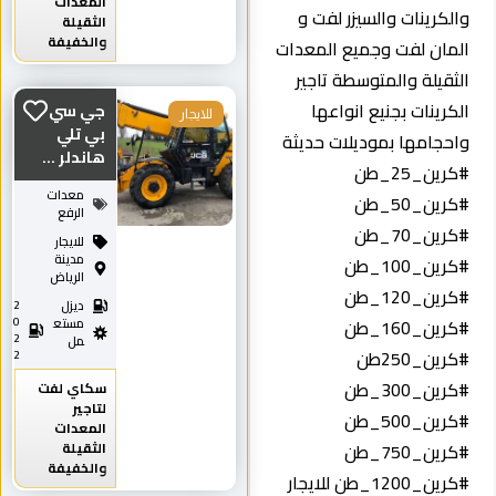
المعدات
والكرينات والسيزر لفت و
الثقيلة
والخفيفة
المان لفت وجميع المعدات
الثقيلة والمتوسطة تاجير
الكرينات بجنيع انواعها
جي سي
للايجار
بي تلي
واحجامها بموديلات حديثة
هاندلر ...
#كرين_25_طن
معدات
#كرين_50_طن
الرفع
#كرين_70_طن
للايجار
مدينة
#كرين_100_طن
الرياض
#كرين_120_طن
ديزل
2
0
#كرين_160_طن
مستع
2
مل
#كرين_250طن
2
#كرين_300_طن
سكاي لفت
لتاجير
#كرين_500_طن
المعدات
الثقيلة
#كرين_750_طن
والخفيفة
#كرين_1200_طن للايجار