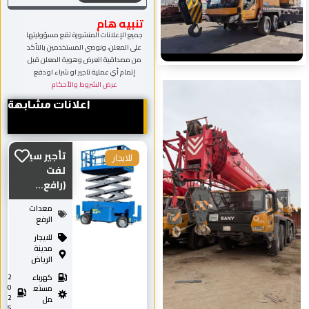
تنبيه هام
جميع الإعلانات المنشورة تقع مسؤوليتها
على المعلن، ونوصي المستخدمين بالتأكد
من مصداقية العرض وهوية المعلن قبل
إتمام أي عملية تاجير او شراء او دفع
عرض الشروط والأحكام
اعلانات مشابهة
تأجير سيزر
للايجار
لفت
(رافع...
معدات
الرفع
للايجار
مدينة
الرياض
كهرباء
2
0
مستع
2
مل
5