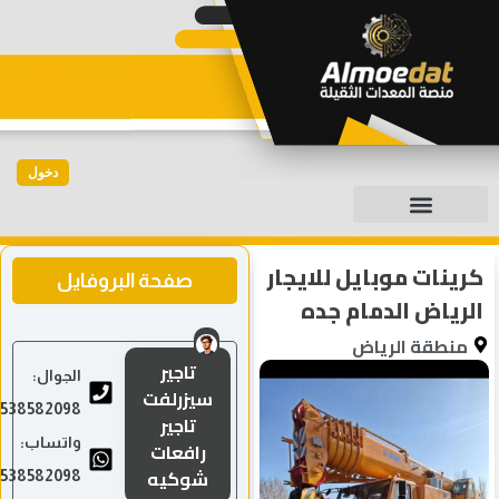
دخول
كرينات موبايل للايجار
صفحة البروفايل
الرياض الدمام جده
منطقة الرياض
تاجير
الجوال:
سيزرلفت
0538582098
تاجير
واتساب:
رافعات
شوكيه
0538582098