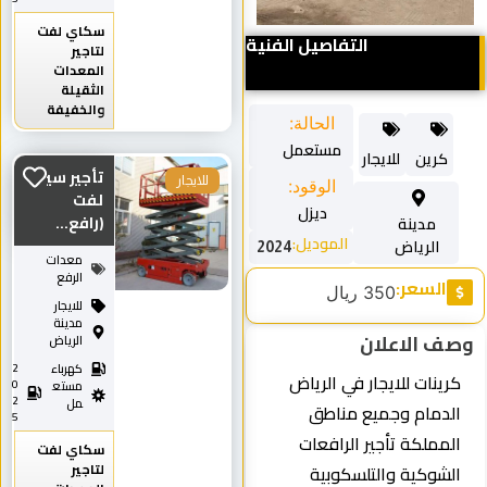
سكاي لفت
التفاصيل الفنية
لتاجير
المعدات
الثقيلة
والخفيفة
الحالة:
مستعمل
كرين
للايجار
تأجير سيزر
للايجار
الوقود:
لفت
ديزل
(رافع...
مدينة
الموديل:
الرياض
2024
معدات
الرفع
السعر:
350 ريال
للايجار
مدينة
وصف الاعلان
الرياض
كهرباء
2
كرينات للايجار في الرياض
0
مستع
2
مل
الدمام وجميع مناطق
5
المملكة تأجير الرافعات
سكاي لفت
لتاجير
الشوكية والتلسكوبية