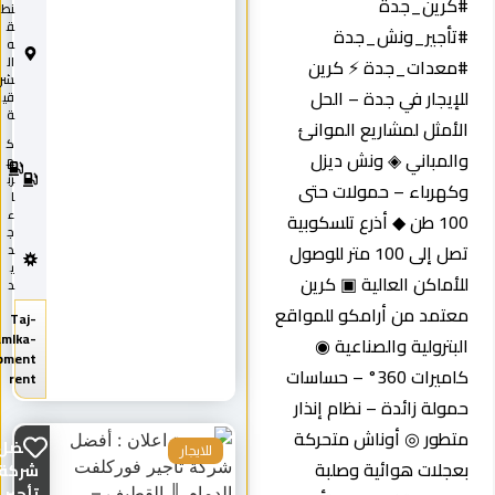
كرين_جدة
نط
ق
تأجير_ونش_جدة
ه
معدات_جدة ⚡ كرين
ال
شر
لإيجار في جدة – الحل
قي
ة
لأمثل لمشاريع الموانئ
ك
2
المباني ◈ ونش ديزل
0
ه
2
رب
كهرباء – حمولات حتى
5
ا
ء
100 طن ◆ أذرع تلسكوبية
ج
تصل إلى 100 متر للوصول
د
ي
لأماكن العالية ▣ كرين
د
عتمد من أرامكو للمواقع
Taj-
Almamlka-
لبترولية والصناعية ◉
equipment
كاميرات 360° – حساسات
rent
مولة زائدة – نظام إنذار
تطور ◎ أوناش متحركة
أفضل
للايجار
عجلات هوائية وصلبة
شركة
تأجير