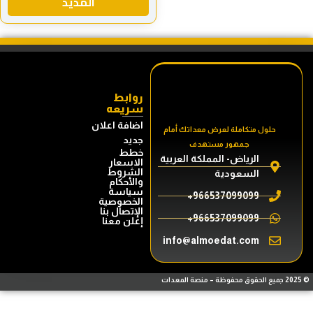
المذيد
روابط
سريعه
اضافة اعلان
حلول متكاملة لعرض معداتك أمام
جديد
جمهور مستهدف
خطط
الرياض- المملكة العربية
الاسعار
الشروط
السعودية
والأحكام
سياسة
966537099099+
الخصوصية
الإتصال بنا
966537099099+
إعلن معنا
info@almoedat.com