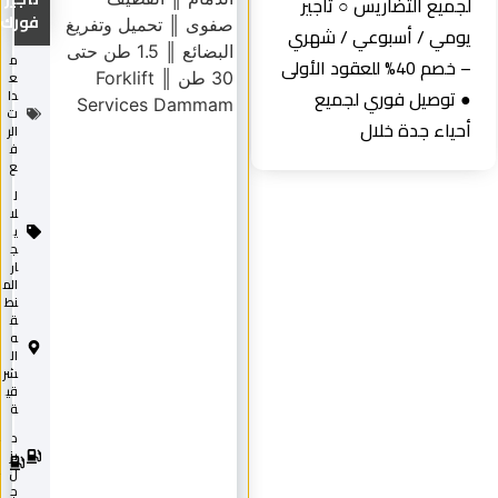
جميع التضاريس ○ تأجير
فورك...
ومي / أسبوعي / شهري
م
– خصم 40% للعقود الأولى
ع
 توصيل فوري لجميع
دا
ت
حياء جدة خلال
الر
ف
ع
ل
لا
ي
ج
ار
الم
نط
ق
ه
ال
شر
قي
ة
د
2
0
يز
2
ل
5
ج