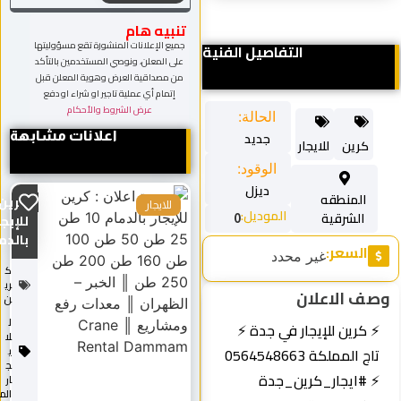
تنبيه هام
جميع الإعلانات المنشورة تقع مسؤوليتها
التفاصيل الفنية
على المعلن، ونوصي المستخدمين بالتأكد
من مصداقية العرض وهوية المعلن قبل
إتمام أي عملية تاجير او شراء او دفع
عرض الشروط والأحكام
الحالة:
جديد
اعلانات مشابهة
كرين
للايجار
الوقود:
ديزل
المنطقه
كرين
للايجار
الموديل:
الشرقية
للإيجار
0
بالدمام...
السعر:
غير محدد
ك
ري
ف الاعلان
ن
ل
 كرين للإيجار في جدة ⚡
لا
تاج المملكة 0564548663
ي
ج
 #ايجار_كرين_جدة
ار
الم