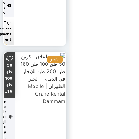
د
ي
د
Taj-
Almamlka-
equipment
rent
كرين
للايجار
50
طن
100
طن
16...
م
ع
دا
ت
الر
ف
ع