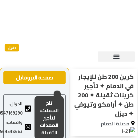
دخول
كرين 200 طن للإيجار
صفحة البروفايل
 الدمام ✦ تأجير
كرينات ثقيلة ✦ 200
تاج
 ✦ أرامكو وتيوفي
الجوال:
المملكة
ديزل
0547169290
لتأجير
مدينة الدمام
واتساب:
المعدات
الثقيلة
0564548663