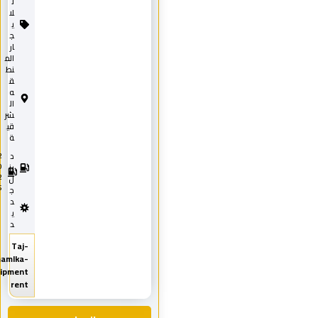
ل
لا
ي
ج
ار
الم
نط
ق
ه
ال
شر
قي
ة
د
2
0
يز
2
ل
5
ج
د
ي
د
Taj-
Almamlka-
equipment
rent