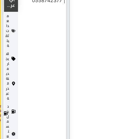
عر...
م
ع
دا
ت
ثق
يل
ة
للا
يج
ار
م
دي
نة
ال
در
عي
ة
د
2
0
يز
2
ل
1
م
س
ت
ع