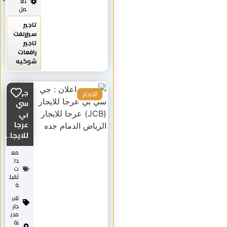
تع
مل
تاجير
سيزرلفت
تاجير
رافعات
شوكيه
جي
للايجار
سي
بي
عرجا
للايجا...
مع
دا
ت
ثقيل
ة
للاي
جار
مدي
نة