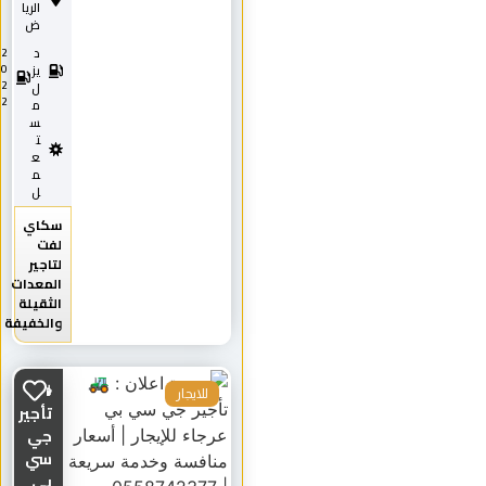
الريا
ض
د
2
0
يز
2
ل
2
م
س
ت
ع
م
ل
سكاي
لفت
لتاجير
المعدات
الثقيلة
والخفيفة
🚜
للايجار
تأجير
جي
سي
بي