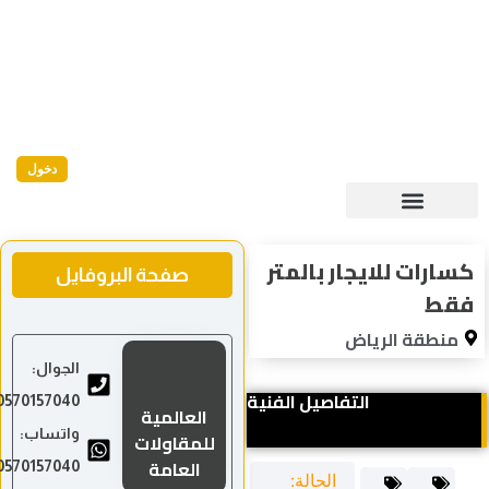
دخول
كسارات للايجار بالمتر
صفحة البروفايل
فقط
منطقة الرياض
الجوال:
التفاصيل الفنية
0570157040
العالمية
واتساب:
للمقاولات
العامة
0570157040
الحالة: