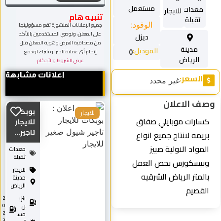
مستعمل
معدات
للايجار
تنبيه هام
ثقيلة
الوقود:
جميع الإعلانات المنشورة تقع مسؤوليتها
على المعلن، ونوصي المستخدمين بالتأكد
ديزل
من مصداقية العرض وهوية المعلن قبل
مدينة
الموديل:
إتمام أي عملية تاجير او شراء او دفع
0
الرياض
عرض الشروط والأحكام
اعلانات مشابهة
السعر:
غير محدد
وصف الاعلان
بوبكات
للايجار
كسارات موبايلي صفاق
للايجار
تاجير...
بريمه لانتاج جميع انواع
المواد الاولية صبيز
معدات
ثقيلة
وبيسكورس بحص العمل
للايجار
بالمتر الرياض الشرقيه
مدينة
الرياض
القصيم
بنزي
2
0
ن
2
مس
3