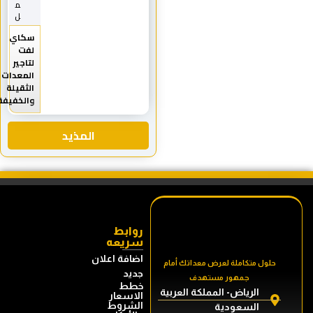
م
ل
سكاي
لفت
لتاجير
المعدات
الثقيلة
والخفيفة
المذيد
روابط
سريعه
اضافة اعلان
حلول متكاملة لعرض معداتك أمام
جديد
جمهور مستهدف
خطط
الرياض- المملكة العربية
الاسعار
الشروط
السعودية