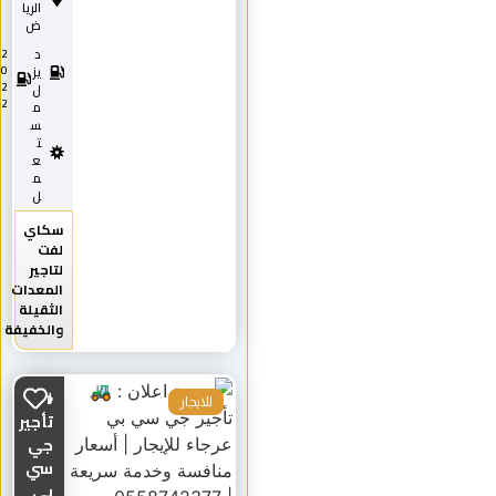
الريا
ض
د
2
0
يز
2
ل
2
م
س
ت
ع
م
ل
سكاي
لفت
لتاجير
المعدات
الثقيلة
والخفيفة
🚜
للايجار
تأجير
جي
سي
بي