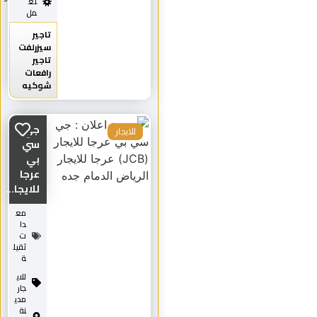
تع
مل
تاجير
سيزرلفت
تاجير
رافعات
شوكيه
جي
للايجار
سي
بي
عرجا
للايجا...
مع
دا
ت
ثقيل
ة
للاي
جار
مدي
نة