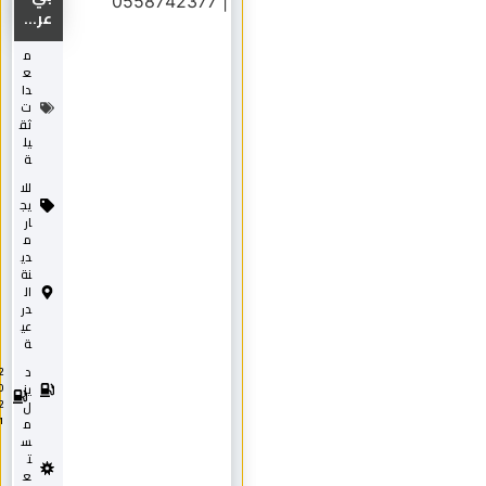
عر...
م
ع
دا
ت
ثق
يل
ة
للا
يج
ار
م
دي
نة
ال
در
عي
ة
د
2
0
يز
2
ل
1
م
س
ت
ع