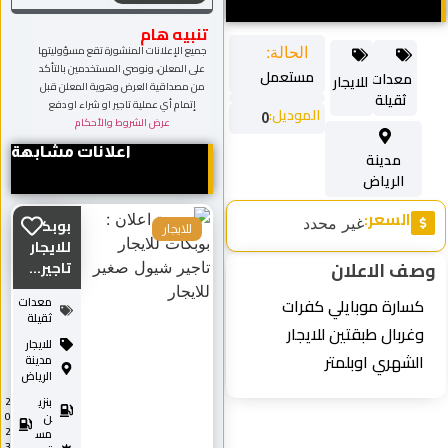
تنبيه هام
جميع الإعلانات المنشورة تقع مسؤوليتها
الحالة:
على المعلن، ونوصي المستخدمين بالتأكد
مستعمل
معدات
للايجار
من مصداقية العرض وهوية المعلن قبل
ثقيلة
إتمام أي عملية تاجير او شراء او دفع
الموديل:
0
عرض الشروط والأحكام
اعلانات مشابهة
مدينة
الرياض
السعر:
غير محدد
بوبكات
للايجار
للايجار
وصف الاعلان
تاجير...
كسارة موبايلي كفرات
معدات
ثقيلة
وغربال طبقتين للايجار
للايجار
الشهري اوبلمتر
مدينة
الرياض
بنزي
2
0
ن
2
مس
3