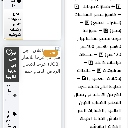
تع
3️⃣ ⬅️ كسارات موبايلي 4️⃣
مل
⬅️ كاسور جميع المقاسات
تاجير
سيزرلفت
(استيراد -تصنيع ) 5️⃣ ⬅️
تاجير
(فيدر ) 6️⃣ ⬅️ سيور نقل
رافعات
شوكيه
حركه بجيمع مقاساتها (
60سم-80سم-100سم
جي
120سم ) 7️⃣ ⬅️ محطات
للايجار
سي
خراسانه كاملة 8️⃣ ⬅️
بي
سايلوهات 9️⃣ ⬅️ خلاطات
عرجا
للايجا...
(دهانات -معجون ) 🔟 ⬅️
خطوط انتاج كاملة خبرة
مع
دا
اكثر من 25عاما في مجال
ت
ثقيل
التصنيع #كسارة #كون
ة
#طاحون #كسارات #مير
للاي
جار
#طباش #خباط #كوبك
مدي
#بلكات #جاروشة
نة