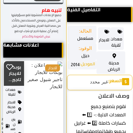
التفاصيل الفنية
تنبيه هام
جميع الإعلانات المنشورة تقع مسؤوليتها
على المعلن، ونوصي المستخدمين بالتأكد
من مصداقية العرض وهوية المعلن قبل
الحالة:
إتمام أي عملية تاجير او شراء او دفع
عرض الشروط والأحكام
مستعمل
معدات
للايجار
ثقيلة
اعلانات مشابهة
الوقود:
ديزل
مدينة
الموديل:
2014
بوبكات
الرياض
للايجار
للايجار
تاجير...
السعر:
غير محدد
معدات
ف الاعلان
ثقيلة
للايجار
نقوم بتصنيع جميع
مدينة
الرياض
المعدات الاتية :- 1️⃣ ⬅️
بنزي
2
كسارات كاملة 2️⃣ ⬅️ غرابيل
0
ن
2
مس
بجميع طبقاتهاومقاساتها
3