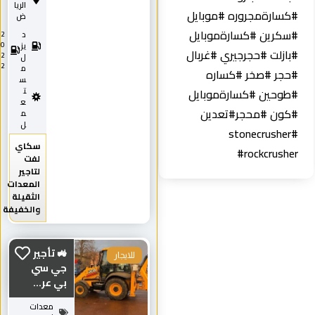
الريا
#كسارةمجروره #موبايل
ض
#سكرين #كسارةموبايل
د
2
0
يز
#بازلت #حجرجيري #غربال
2
ل
2
م
#حجر #صخر #كساره
س
#طوحين #كسارةموبايل
ت
ع
#كون #محجر#تعدين
م
ل
‏#stonecrusher
سكاي
#rockcrusher
لفت
لتاجير
المعدات
الثقيلة
والخفيفة
🚜 تأجير
للايجار
جي سي
بي عر...
معدات