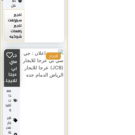
تع
مل
تاجير
سيزرلفت
تاجير
رافعات
شوكيه
جي
للايجار
سي
بي
عرجا
للايجا...
مع
دا
ت
ثقيل
ة
للاي
جار
مدي
نة