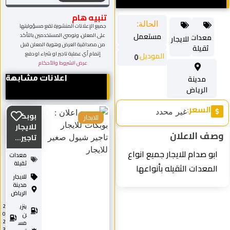
تنبيه هام
الحالة:
جميع الإعلانات المنشورة تقع مسؤوليتها
مستعمل
على المعلن، ونوصي المستخدمين بالتأكد
معدات
للايجار
من مصداقية العرض وهوية المعلن قبل
ثقيلة
إتمام أي عملية تاجير او شراء او دفع
الموديل:
0
عرض الشروط والأحكام
مدينة
اعلانات مشابهة
الرياض
السعر:
غير محدد
بوبكات
للايجار
للايجار
وصف الاعلان
تاجير...
ابو صدام للايجار جميع انواع
معدات
ثقيلة
المعدات الثقيله بأنواعها
للايجار
مدينة
الرياض
بنزي
2
0
ن
2
مس
3