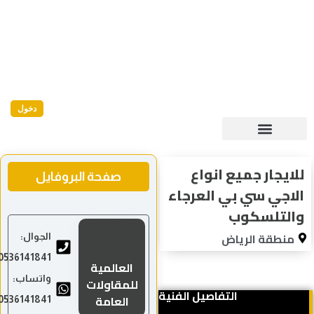
دخول
للايجار جميع انواع
صفحة البروفايل
الاجي سي بي العرجاء
والتلسكوب
منطقة الرياض
الجوال:
0536141841
العالمية
واتساب:
للمقاولات
التفاصيل الفنية
العامة
0536141841