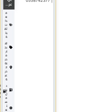
عر...
م
ع
دا
ت
ثق
يل
ة
للا
يج
ار
م
دي
نة
ال
در
عي
ة
د
2
0
يز
2
ل
1
م
س
ت
ع