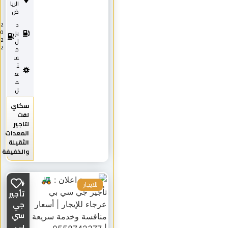
الريا
ض
د
2
0
يز
2
ل
2
م
س
ت
ع
م
ل
سكاي
لفت
لتاجير
المعدات
الثقيلة
والخفيفة
🚜
للايجار
تأجير
جي
سي
بي