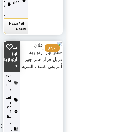
1
عمل
2
.
0
Nawaf Al-
Obeid
حفار
للايجار
ابار
أرتوازية
د...
معد
ات
ثقيل
ة
للايج
ار
مدين
ة
حائل
د
2
0
يز