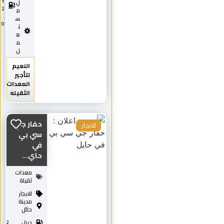
1
ل
2
م
.
س
0
ت
ع
م
ل
النعيم
لتأجير
المعدات
الثقيله
حفار جي
للايجار
سي بي
في
حاي...
معدات
ثقيلة
للايجار
مدينة
حائل
ديزل
2