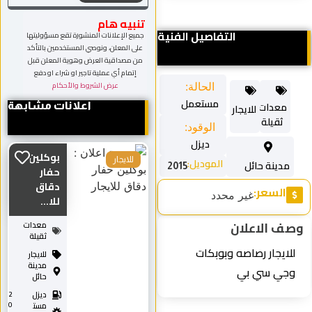
تنبيه هام
التفاصيل الفنية
جميع الإعلانات المنشورة تقع مسؤوليتها
على المعلن، ونوصي المستخدمين بالتأكد
من مصداقية العرض وهوية المعلن قبل
إتمام أي عملية تاجير او شراء او دفع
عرض الشروط والأحكام
الحالة:
مستعمل
معدات
اعلانات مشابهة
للايجار
ثقيلة
الوقود:
ديزل
بوكلين
الموديل:
للايجار
مدينة حائل
2015
حفار
دقاق
السعر:
غير محدد
للا...
صف الاعلان
معدات
ثقيلة
للايجار رصاصه وبوبكات
للايجار
مدينة
وجي سي بي
حائل
ديزل
2
0
مست