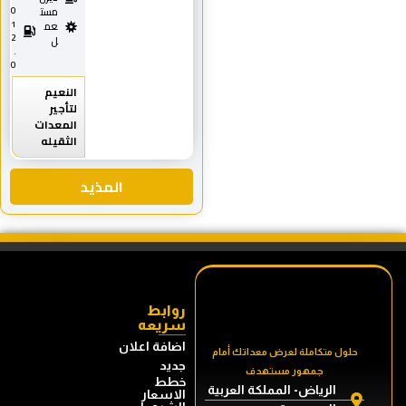
0
مست
1
عم
2
ل
.
0
النعيم
لتأجير
المعدات
الثقيله
المذيد
روابط
سريعه
اضافة اعلان
حلول متكاملة لعرض معداتك أمام
جديد
جمهور مستهدف
خطط
الرياض- المملكة العربية
الاسعار