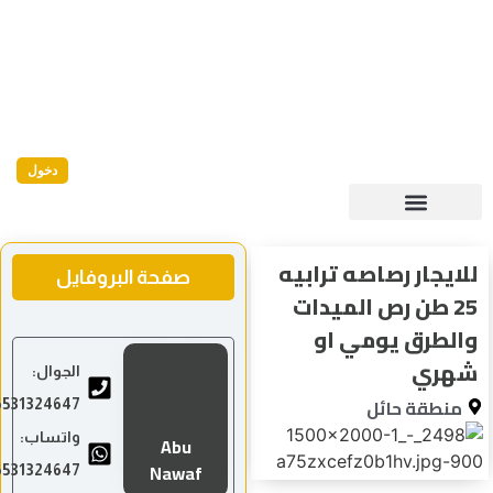
دخول
لايجار رصاصه ترابيه
صفحة البروفايل
25 طن رص الميدات
الطرق يومي او
هري
الجوال:
منطقة حائل
966531324647
واتساب:
Abu
Nawaf
966531324647