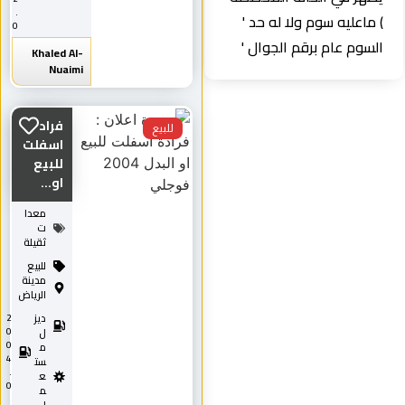
.
) ماعليه سوم ولا له حد '
0
السوم عام برقم الجوال '
Khaled Al-
Nuaimi
فرادة
للبيع
اسفلت
للبيع
او...
معدا
ت
ثقيلة
للبيع
مدينة
الرياض
ديز
2
0
ل
0
م
4
ست
.
ع
0
م