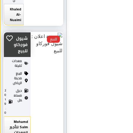
ل
Khaled
Al-
Nuaimi
شيول
للبيع
فوركاو
للبيع
معدات
ثقيلة
للبيع
مدينة
الرياض
ديزل
2
0
مستع
1
مل
9
.
0
Mohamd
Salm لتأجير
المعدات