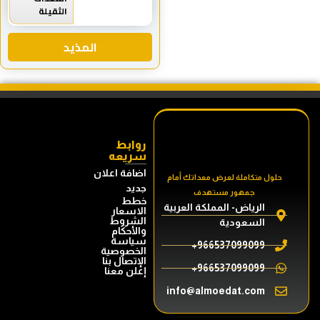
الثقيلة
المذيد
روابط
سريعه
اضافة اعلان
حلول متكاملة لعرض معداتك أمام
جديد
جمهور مستهدف
خطط
الرياض- المملكة العربية
الاسعار
الشروط
السعودية
والأحكام
سياسة
966537099099+
الخصوصية
الإتصال بنا
966537099099+
إعلن معنا
info@almoedat.com