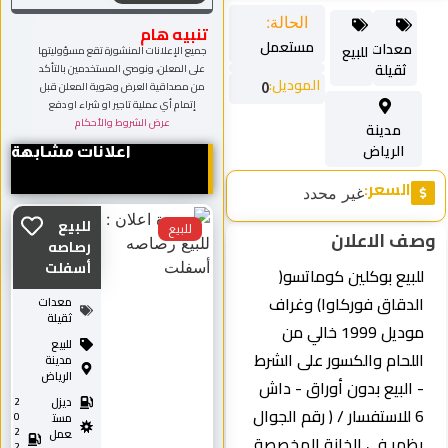
الحالة:
تنبيه هام
مستعمل
معدات
للبيع
جميع الإعلانات المنشورة تقع مسؤوليتها
ثقيلة
على المعلن، ونوصي المستخدمين بالتأكد
الموديل:
من مصداقية العرض وهوية المعلن قبل
0
إتمام أي عملية تاجير او شراء او دفع
عرض الشروط والأحكام
مدينة
الرياض
اعلانات مشابهة
السعر:
غير محدد
للبيع
للبيع
وصف الاعلان
رصاصه
أسفلت
للبيع بوكلين كوماتسو(
الدقاق فوركاوا) وغراف
معدات
ثقيلة
موديل 1999 خالي من
للبيع
اللحام والكسور على الشرط
مدينة
الرياض
- البيع بدون أوراق - داش
ديزل
2
6 للاستفسار / ( رقم الجوال
0
مست
2
عمل
يظهر في الخانة المخصصة
2