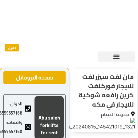
دخول
ن لفت سيزر لفت
صفحة البروفايل
ايجار فوركلفت
ين رافعه شوكية
ايجار في مكه
الجوال:
دينة الدمام
00966559557168
Abu saleh
واتساب:
forklifts
for rent
00966559557168