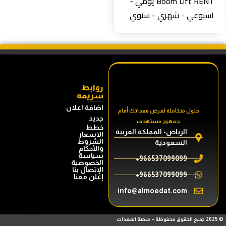
Boom Lift RENT يومي -
بوعي - شهري - سنوي
روابط
سريعه
اضافة اعلان
حلول متكاملة لعرض معداتك أمام
جديد
جمهور مستهدف
خطط
الرياض- المملكة العربية
الاسعار
الشروط
السعودية
والأحكام
سياسة
966537099099+
الخصوصية
الإتصال بنا
966537099099+
إعلن معنا
info@almoedat.com