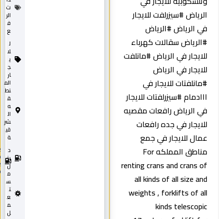
لسكوبية للايجار في
ت
رياض #سيزرلفت للايجار
الر
ف
 الرياض #الرياض
ع
لرياض سقالات كهرباء
ل
لا
ايجار في الرياض #مانلفت
ي
ايجار في الرياض
ج
ار
انلفتات للايجار في
الم
نط
ادمام #سيزرلفتات للايجار
ق
ه
 الرياض رافعات مقصيه
ال
ايجار في جده رافعات
شر
قي
ال للايجار في جمع
ة
مناطق المملكه For
د
2
0
يز
renting crans and crans 
2
ل
0
م
all kinds of all size a
س
ت
weights , forklifts of a
ع
kinds telescop
م
ل