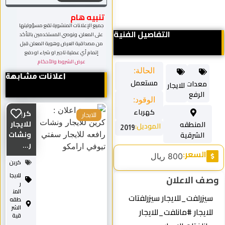
تنبيه هام
جميع الإعلانات المنشورة تقع مسؤوليتها
التفاصيل الفنية
على المعلن، ونوصي المستخدمين بالتأكد
من مصداقية العرض وهوية المعلن قبل
إتمام أي عملية تاجير او شراء او دفع
عرض الشروط والأحكام
الحالة:
اعلانات مشابهة
مستعمل
معدات
للايجار
الرفع
الوقود:
كهرباء
كرين
للايجار
للايجار
المنطقه
الموديل:
2019
ونشات
الشرقية
ر...
السعر:
800 ريال
كرين
للايجا
 الاعلان
ر
المن
زرلفت_للايجار سيزرلفتات
طقه
الشر
ايجار #مانلفت_للايجار
قية