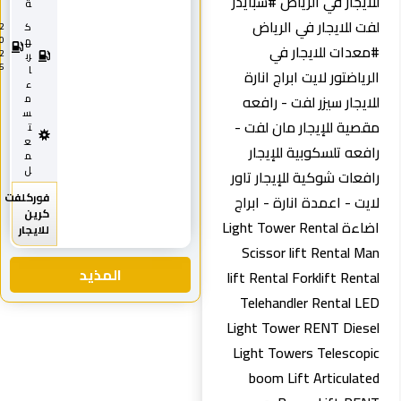
ايجار في الرياض #سبايدر
ة
ت للايجار في الرياض
ك
2
0
ه
عدات للايجار في
2
رب
5
ا
رياضتور لايت ابراج انارة
ء
ايجار سيزر لفت - رافعه
م
س
صية للإيجار مان لفت -
ت
ع
فعه تلسكوبية للإيجار
م
ل
فعات شوكية للإيجار تاور
فوركلفت
يت - اعمدة انارة - ابراج
كرين
اضاءة Light Tower Rental
للايجار
Scissor lift Rental M
المذيد
lift Rental Forklift Rent
Telehandler Rental L
Light Tower RENT Dies
Light Towers Telescop
boom Lift Articulat