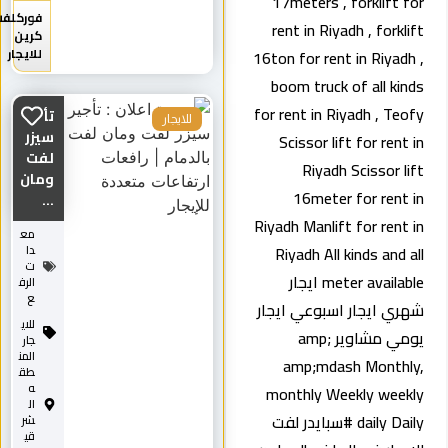
17meters , forklift f
فوركلفت
rent in Riyadh , forkli
كرين
للايجار
16ton for rent in Riyadh
boom truck of all kin
for rent in Riyadh , Teo
تأجير
للايجار
سيزر
Scissor lift for rent 
لفت
Riyadh Scissor li
ومان
16meter for rent 
...
Riyadh Manlift for rent 
مع
Riyadh All kinds and a
دا
ت
meter available ايجار
الرف
ع
ري ايجار اسبوعي ايجار
للاي
يومي مشاوير amp;
جار
المن
amp;mdash Monthl
طق
ه
monthly Weekly week
ال
daily Daily #سبايدر لفت
شر
قي