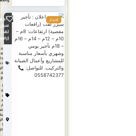
تأجير
للايجار
سيزر
لفت
(رافع...
م
ع
دا
ت
الر
ف
ع
ل
لا
ي
ج
ار
مد
ينة
الري
ا
ض