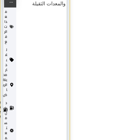
...
م
ع
دا
ت
الر
ف
ع
ل
لا
ي
ج
ار
مد
ينة
الري
ا
ض
د
2
0
يز
2
ل
2
م
س
ت
ع
م