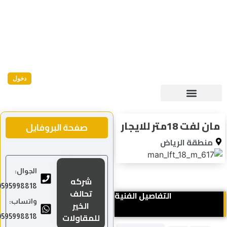
دخول
 لفت 18متر للايجار
صفحة البروفايل
منطقة الرياض
الجوال:
شركه
0595998818
تحالف
التفاصيل الفنية
واتساب:
الخير
للمقاولات
0595998818