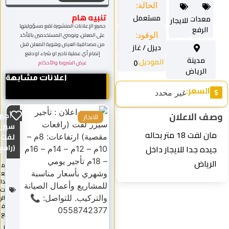
الحالة:
تنبيه هام
مستعمل
معدات
للايجار
جميع الإعلانات المنشورة تقع مسؤوليتها
الرفع
الوقود:
على المعلن، ونوصي المستخدمين بالتأكد
من مصداقية العرض وهوية المعلن قبل
ديزل / غاز
إتمام أي عملية تاجير او شراء او دفع
مدينة
الموديل:
عرض الشروط والأحكام
0
الرياض
اعلانات مشابهة
السعر:
غير محدد
ف الاعلان
تأجير
للايجار
سيزر
مان لفت 18 متر بحاله
لفت
(رافع...
جيده جدا للايجار داخل
الرياض
م
ع
دا
ت
الر
ف
ع
ل