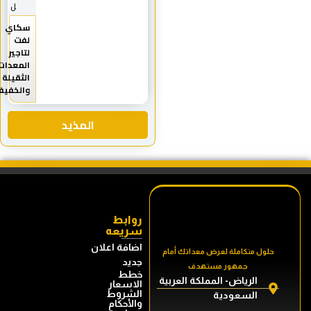
ل
سكاي
لفت
لتاجير
المعدات
الثقيلة
والخفيفة
المذيد
روابط
سريعه
اضافة اعلان
حلول متكاملة لعرض معداتك أمام
جديد
جمهور مستهدف
خطط
الرياض- المملكة العربية
الاسعار
الشروط
السعودية
والأحكام