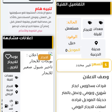
التفاصيل الفنية
تنبيه هام
جميع الإعلانات المنشورة تقع مسؤوليتها
على المعلن، ونوصي المستخدمين بالتأكد
من مصداقية العرض وهوية المعلن قبل
الحالة:
إتمام أي عملية تاجير او شراء او دفع
مستعمل
معدات
للايجار
عرض الشروط والأحكام
ثقيلة
الوقود:
اعلانات مشابهة
ديزل
مدينة
الموديل:
0
الدرعية
بوبكات
للايجار
للايجار
السعر:
غير محدد
تاجير...
وصف الاعلان
معدات
ثقيلة
فردات بسكورس ايجار
للايجار
مدينة
شهري ويومي وعمل بالمتر
الرياض
حديثة الموديل فراده
بنزي
2
0
ن
اسفلت للايجار اليومي
2
مس
3