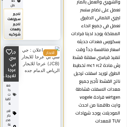
والشهري والعمل بالمتر
تع
مل
نعمل على نضام سنسر
تاجير
ليزري الالماني الدقيق
سيزرلفت
تاجير
نعمل في جميع انحاء
رافعات
المملكة يوجد لدينا فرادات
شوكيه
بسكورس معدات حديثه
اسعار منافسة جداً وقت
جي
للايجار
تنفيذ قياسي سفلتة قشط
سي
بي
رش مادة mc1 rc2 تخطيط
عرجا
الطرق توريد اسفلت ترحيل
للايجا...
ناتج القشط تأجير جميع
مع
معدات الاسفلت قشاطة
دا
ت
wirtgen فرادة vogele
ثقيل
وايت طاقمنا من احدث
ة
للاي
الموديلات يوجد شهادات
جار
TUV للمعدات
مدي
نة