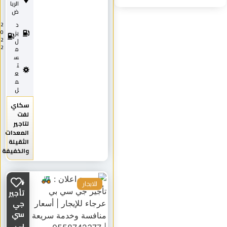
الريا
ض
د
2
0
يز
2
ل
2
م
س
ت
ع
م
ل
سكاي
لفت
لتاجير
المعدات
الثقيلة
والخفيفة
🚜
للايجار
تأجير
جي
سي
بي