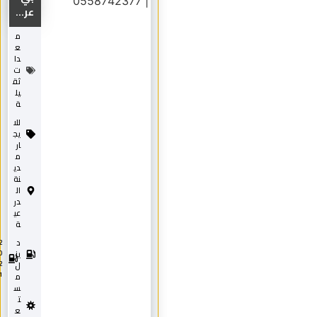
عر...
م
ع
دا
ت
ثق
يل
ة
للا
يج
ار
م
دي
نة
ال
در
عي
ة
د
2
0
يز
2
ل
1
م
س
ت
ع