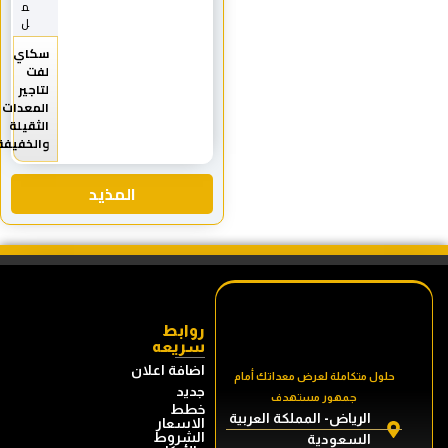
م
ل
سكاي
لفت
لتاجير
المعدات
الثقيلة
والخفيفة
المذيد
روابط
سريعه
اضافة اعلان
حلول متكاملة لعرض معداتك أمام
جديد
جمهور مستهدف
خطط
الرياض- المملكة العربية
الاسعار
الشروط
السعودية