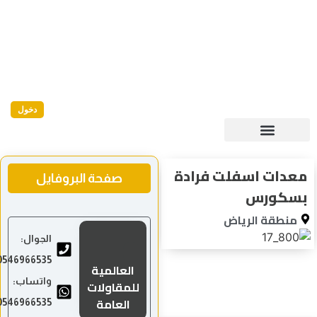
دخول
معدات اسفلت فرادة
صفحة البروفايل
بسكورس
منطقة الرياض
الجوال:
0546966535
العالمية
واتساب:
للمقاولات
العامة
0546966535