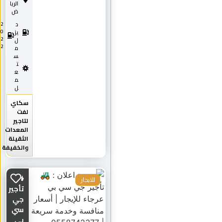
الريا
ض
د
2
0
يز
2
ل
2
م
س
ت
ع
م
ل
سكاي
لفت
لتاجير
المعدات
الثقيلة
والخفيفة
🚜
للايجار
تأجير
جي
سي
بي