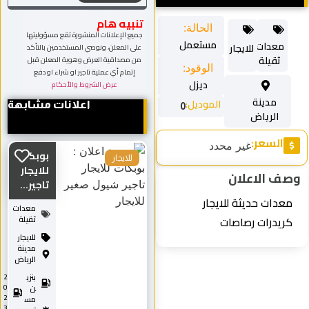
تنبيه هام
الحالة:
جميع الإعلانات المنشورة تقع مسؤوليتها
مستعمل
معدات
للايجار
على المعلن، ونوصي المستخدمين بالتأكد
ثقيلة
من مصداقية العرض وهوية المعلن قبل
الوقود:
إتمام أي عملية تاجير او شراء او دفع
ديزل
عرض الشروط والأحكام
مدينة
الموديل:
اعلانات مشابهة
0
الرياض
السعر:
غير محدد
بوبكات
للايجار
للايجار
وصف الاعلان
تاجير...
معدات حديثة للايجار
معدات
كريدرات رصاصات
ثقيلة
للايجار
مدينة
الرياض
بنزي
2
0
ن
2
مس
3