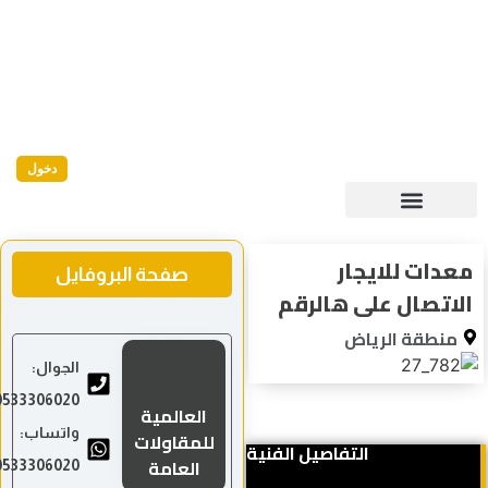
دخول
معدات للايجار
صفحة البروفايل
الاتصال على هالرقم
منطقة الرياض
الجوال:
0533306020
العالمية
واتساب:
للمقاولات
التفاصيل الفنية
العامة
0533306020