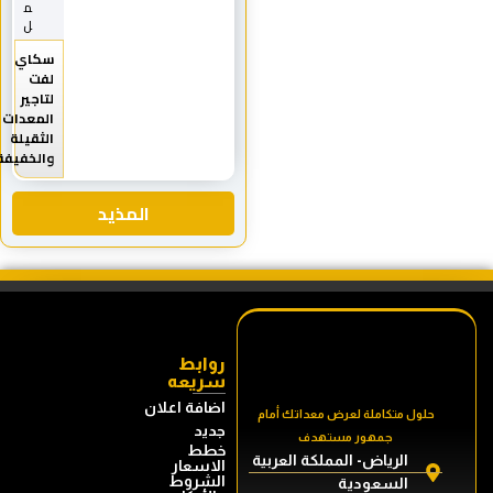
م
ل
سكاي
لفت
لتاجير
المعدات
الثقيلة
والخفيفة
المذيد
روابط
سريعه
اضافة اعلان
حلول متكاملة لعرض معداتك أمام
جديد
جمهور مستهدف
خطط
الرياض- المملكة العربية
الاسعار
الشروط
السعودية