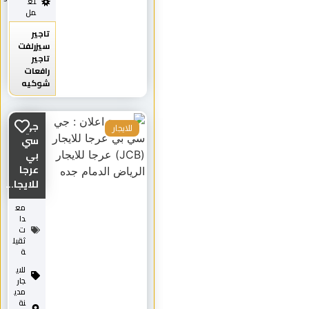
تع
مل
تاجير
سيزرلفت
تاجير
رافعات
شوكيه
جي
للايجار
سي
بي
عرجا
للايجا...
مع
دا
ت
ثقيل
ة
للاي
جار
مدي
نة