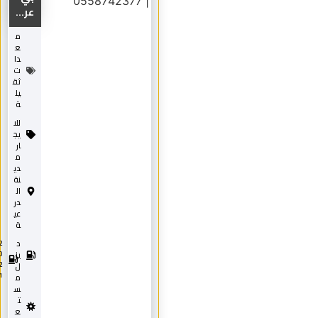
عر...
م
ع
دا
ت
ثق
يل
ة
للا
يج
ار
م
دي
نة
ال
در
عي
ة
د
2
0
يز
2
ل
1
م
س
ت
ع