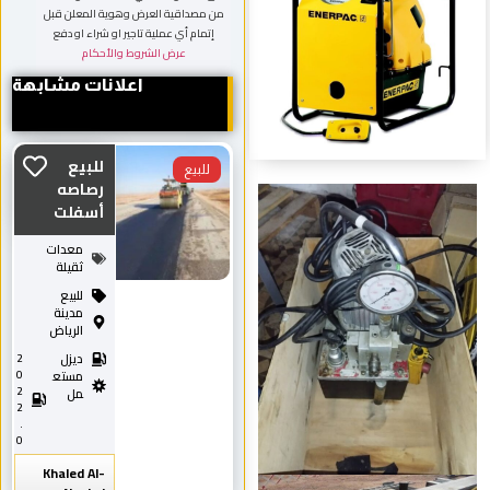
من مصداقية العرض وهوية المعلن قبل
إتمام أي عملية تاجير او شراء او دفع
عرض الشروط والأحكام
اعلانات مشابهة
للبيع
للبيع
رصاصه
أسفلت
معدات
ثقيلة
للبيع
مدينة
الرياض
ديزل
2
0
مستع
2
مل
2
.
0
Khaled Al-