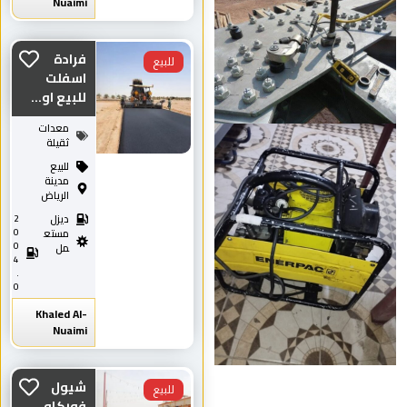
Nuaimi
فرادة
للبيع
اسفلت
للبيع او...
معدات
ثقيلة
للبيع
مدينة
الرياض
ديزل
2
0
مستع
0
مل
4
.
0
Khaled Al-
Nuaimi
شيول
للبيع
فوركاو