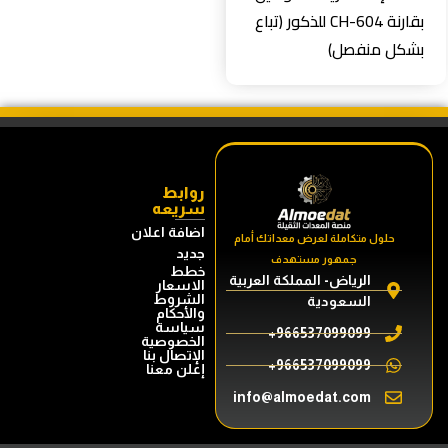
بقارنة CH-604 للذكور (تباع
بشكل منفصل)
روابط
سريعه
اضافة اعلان
حلول متكاملة لعرض معداتك أمام
جديد
جمهور مستهدف
خطط
الرياض- المملكة العربية
الاسعار
الشروط
السعودية
والأحكام
سياسة
966537099099+
الخصوصية
الإتصال بنا
966537099099+
إعلن معنا
info@almoedat.com