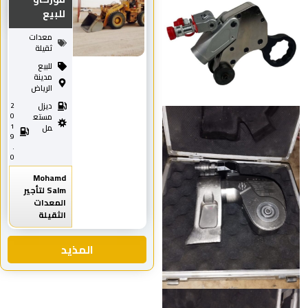
للبيع
معدات
ثقيلة
للبيع
مدينة
الرياض
ديزل
2
0
مستع
1
مل
9
.
0
Mohamd
Salm لتأجير
المعدات
الثقيلة
المذيد