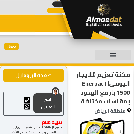
دخول
مكنة تعزيم (للايجار
صفحة البروفايل
اليومى) Enerpac I
1500 بار مع الهدود
اسر
بمقاسات مختلفة
العربى
منطقة الرياض
تنبيه هام
جميع الإعلانات المنشورة تقع مسؤوليتها
على المعلن، ونوصي المستخدمين بالتأكد