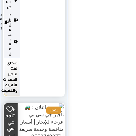
الريا
ض
د
2
0
يز
2
ل
2
م
س
ت
ع
م
ل
سكاي
لفت
لتاجير
المعدات
الثقيلة
والخفيفة
🚜
للايجار
تأجير
جي
سي
بي