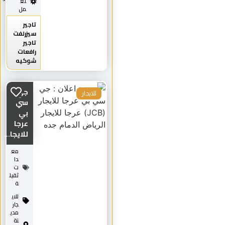
تع
مل
تاجير
سيزرلفت
تاجير
رافعات
شوكيه
جي
للايجار
سي
بي
عرجا
للايجا...
مع
دا
ت
ثقيل
ة
للاي
جار
مدي
نة