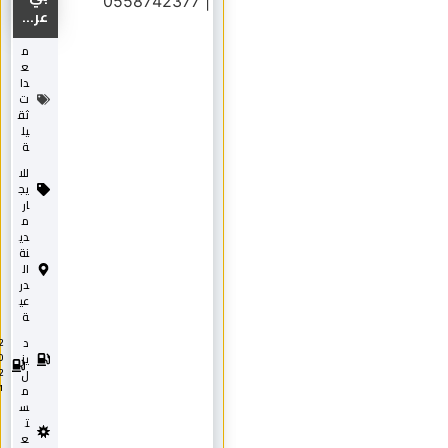
عر...
م
ع
دا
ت
ثق
يل
ة
للا
يج
ار
م
دي
نة
ال
در
عي
ة
د
2
0
يز
2
ل
1
م
س
ت
ع