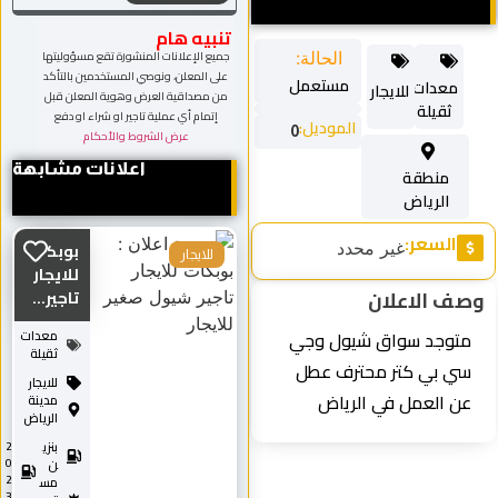
تنبيه هام
جميع الإعلانات المنشورة تقع مسؤوليتها
الحالة:
على المعلن، ونوصي المستخدمين بالتأكد
مستعمل
معدات
للايجار
من مصداقية العرض وهوية المعلن قبل
ثقيلة
إتمام أي عملية تاجير او شراء او دفع
الموديل:
0
عرض الشروط والأحكام
اعلانات مشابهة
منطقة
الرياض
السعر:
غير محدد
بوبكات
للايجار
للايجار
وصف الاعلان
تاجير...
متوجد سواق شيول وجي
معدات
ثقيلة
سي بي كتر محترف عطل
للايجار
عن العمل في الرياض
مدينة
الرياض
بنزي
2
0
ن
2
مس
3