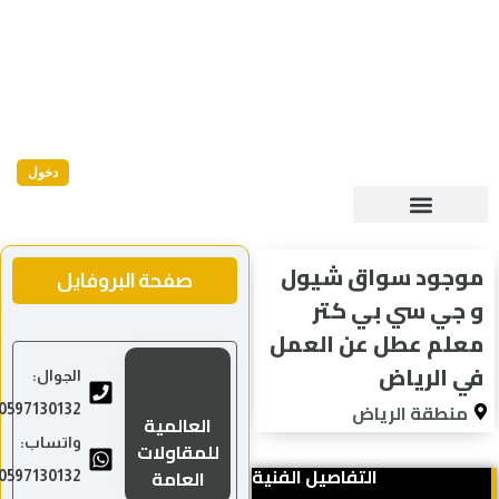
دخول
موجود سواق شيول
صفحة البروفايل
و جي سي بي كتر
معلم عطل عن العمل
في الرياض
الجوال:
منطقة الرياض
0597130132
العالمية
واتساب:
للمقاولات
التفاصيل الفنية
العامة
0597130132