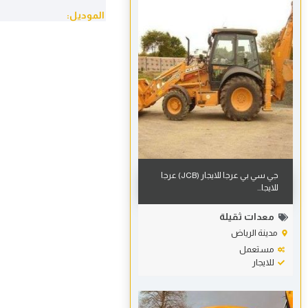
الموديل:
جي سي بي عرجا للايجار (JCB) عرجا
للايجا...
معدات ثقيلة
مدينة الرياض
مستعمل
للايجار