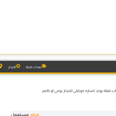
معدات ثقيلة
للايجار
قيلة يوجد كساره موبايلي للايجار يومي او بالمتر
مستعمل
الحالة: