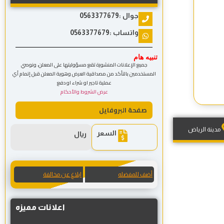
جوال :0563377679
واتساب :0563377679
تنبيه هام
جميع الإعلانات المنشورة تقع مسؤوليتها على المعلن، ونوصي
المستخدمين بالتأكد من مصداقية العرض وهوية المعلن قبل إتمام أي
عملية تاجير او شراء او دفع
عرض الشروط والأحكام
صفحة البروفايل
مدينة الرياض
السعر
ريال
أضف للمفضله
ابلاغ عن مخالفة
اعلانات مميزه