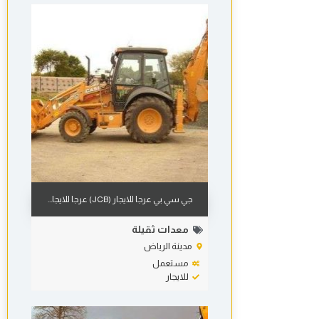
جي سي بي عرجا للايجار (JCB) عرجا للايجا...
معدات ثقيلة
مدينة الرياض
مستعمل
للايجار