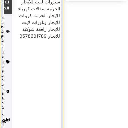
للايجار
الخر...
م
ع
دا
ت
الر
ف
ع
ل
لا
ي
ج
ار
م
د
ين
ة
ال
با
ح
ة
د
2
0
يز
2
ل
5