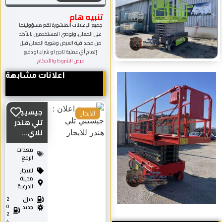
تنبيه هام
جميع الإعلانات المنشورة تقع مسؤوليتها
على المعلن، ونوصي المستخدمين بالتأكد
من مصداقية العرض وهوية المعلن قبل
إتمام أي عملية تاجير او شراء او دفع
عرض الشروط والأحكام
اعلانات مشابهة
جيسيبي
للايجار
تلي هندر
للاي...
معدات
الرفع
للايجار
مدينة
الدرعية
ديزل
2
0
جديد
2
4