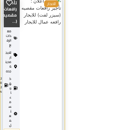
تأجير
للايجار
رافعات
مقصيه
(...
مع
دات
الرف
ع
للايج
ار
مدين
ة
جده
ك
2
0
ه
2
رب
4
ا
ء
م
س
ت
ع
م
ل