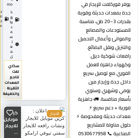
 فوركلفت للإيجار في
جده
 بمعدات حديثة وقوية
ك
2
0
ه
بقدرات 3–20 طن، مناسبة
2
ربا
4
ء
ستودعات والمصانع
م
س
موانئ وأعمال التحميل
ت
نزيل ونقل البضائع.
ع
م
عات شوكية ديزل
ل
رباء جاهزة للعمل
سكاي
لفت
وري مع توصيل سريع
لتاجير
 جدة وإيجار مرن
المعدات
الثقيلة
ي وشهري وسنوي
والخفيفة
ار منافسة. 🚛 جاهزية
ية + دعم سريع ⚡
كرين
ات حديثة ومفحوصة ⚡
للايجار
موبايل
 مناولة للمشاريع
للايجار
...
الصناعية 📞 0530677958