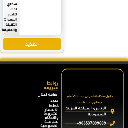
سكاي
لفت
لتاجير
المعدات
الثقيلة
والخفيفة
المذيد
روابط
سريعه
اضافة اعلان
حلول متكاملة لعرض معداتك أمام
جديد
جمهور مستهدف
خطط
الرياض- المملكة العربية
الاسعار
الشروط
السعودية
والأحكام
سياسة
966537099099+
الخصوصية