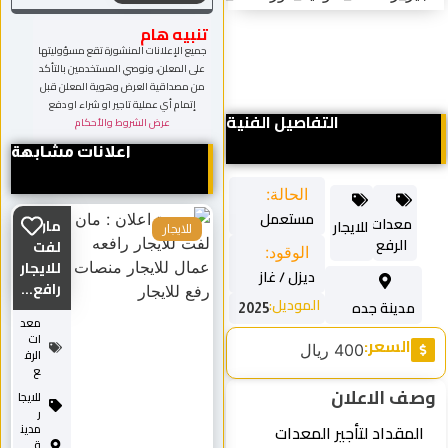
تنبيه هام
جميع الإعلانات المنشورة تقع مسؤوليتها
على المعلن، ونوصي المستخدمين بالتأكد
من مصداقية العرض وهوية المعلن قبل
إتمام أي عملية تاجير او شراء او دفع
التفاصيل الفنية
عرض الشروط والأحكام
اعلانات مشابهة
الحالة:
مستعمل
دات
مان
للايجار
للايجار
لرفع
لفت
الوقود:
للايجار
ديزل / غاز
رافع...
الموديل:
ينة جده
2025
معد
ات
سعر:
400 ريال
الرف
ع
الاعلان
للايجا
ر
داد لتأجير المعدات
مدين
ة