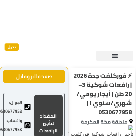
دخول
⚡ فوركلفت جدة 2026
صفحة البروفايل
| رافعات شوكية 3–
 طن | أيجار يومي/
ي/سنوي ا |
الجوال:
0530677
0530677958
المقداد
طقة مكة المكرمة
واتساب:
لتأجير
الرافعات
0530677958