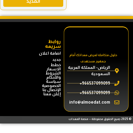
المذيد
روابط
سريعه
اضافة اعلان
تك أمام
جديد
خطط
العربية
الاسعار
الشروط
والأحكام
سياسة
الخصوصية
الإتصال بنا
إعلن معنا
info