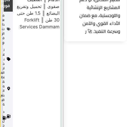
فورك...
م
ع
دا
ت
الر
ف
ع
ل
لا
ي
ج
ار
الم
نط
ق
ه
ال
شر
قي
ة
د
2
0
يز
2
ل
5
ج