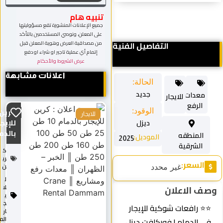
تنبيه هام
جميع الإعلانات المنشورة تقع مسؤوليتها
على المعلن، ونوصي المستخدمين بالتأكد
الفنية
من مصداقية العرض وهوية المعلن قبل
إتمام أي عملية تاجير او شراء او دفع
عرض الشروط والأحكام
اعلانات مشابهة
:
:
كرين
للايجار
للإيجار
بالدمام...
2025
ك
ري
ن
ل
لا
ي
ج
ر
ار
الم
زل