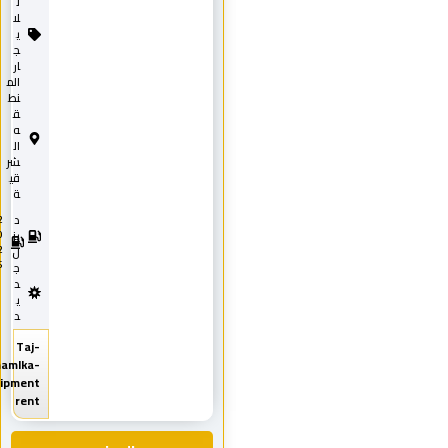
ل
لا
ي
ج
ار
الم
نط
ق
ه
ال
شر
قي
ة
د
2
0
يز
2
ل
5
ج
د
ي
د
Taj-
Almamlka-
equipment
rent