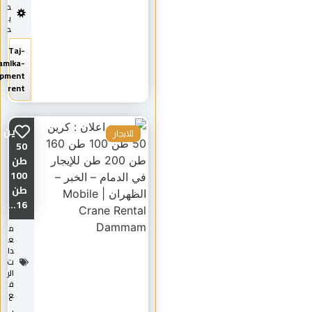
د
ي
د
Taj-
Almamlka-
equipment
rent
كرين
للايجار
50
طن
100
طن
16...
م
ع
دا
ت
الر
ف
ع