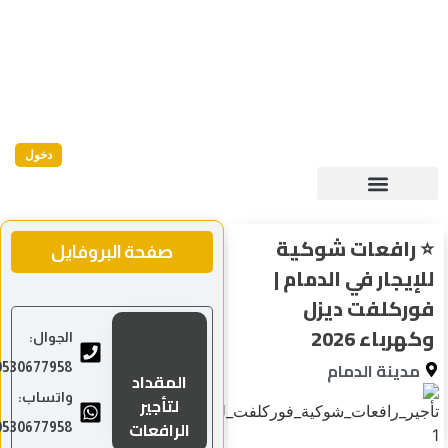
دخول
صفحة البروفايل
الجوال:
0530677958
المقداد
واتساب:
لتأجير
الرافعات
0530677958