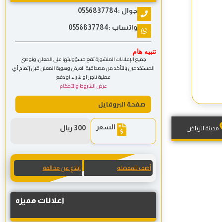
جوال :0556837784
واتساب :0556837784
تنبيه هام
جميع الإعلانات المنشورة تقع مسؤوليتها على المعلن، ونوصي
المستخدمين بالتأكد من مصداقية العرض وهوية المعلن قبل إتمام أي
عملية تاجير او شراء او دفع
عرض الشروط والأحكام
صفحة البروفايل
السعر
300 ريال
مدينة الرياض
أضف للمفضله
ابلاغ عن مخالفة
اعلانات مميزه