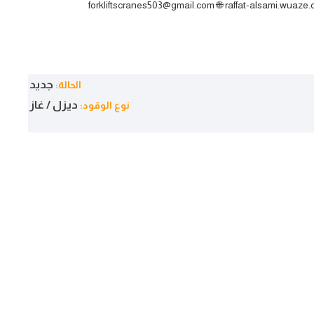
forkliftscranes503@gmail.com 🌐 raffat-alsami.wuaz
جديد
الحالة:
ديزل / غاز
نوع الوقود: