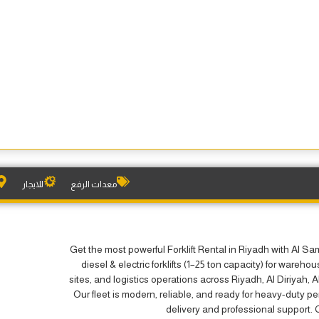
معدات الرفع
للايجار
Get the most powerful Forklift Rental in Riyadh with Al S
diesel & electric forklifts (1–25 ton capacity) for wareho
sites, and logistics operations across Riyadh, Al Diriyah, 
Our fleet is modern, reliable, and ready for heavy-duty pe
delivery and professional support.