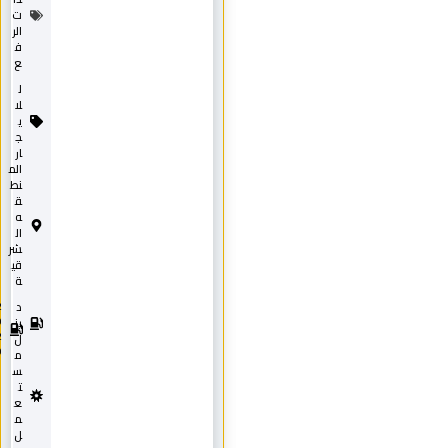
ت
الر
ف
ع
ل
لا
ي
ج
ار
الم
نط
ق
ه
ال
شر
قي
ة
د
2
0
يز
2
ل
0
م
س
ت
ع
م
ل