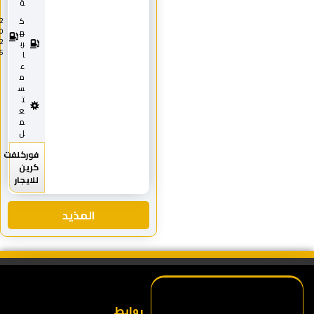
ة
ك
2
0
ه
2
رب
5
ا
ء
م
س
ت
ع
م
ل
فوركلفت
كرين
للايجار
المذيد
روابط