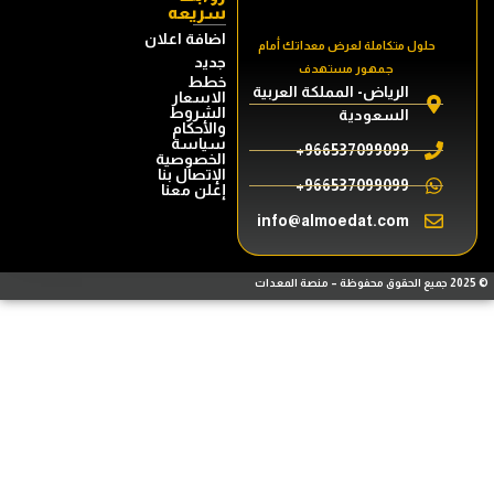
سريعه
اضافة اعلان
حلول متكاملة لعرض معداتك أمام
جديد
جمهور مستهدف
خطط
الرياض- المملكة العربية
الاسعار
الشروط
السعودية
والأحكام
سياسة
966537099099+
الخصوصية
الإتصال بنا
966537099099+
إعلن معنا
info@almoedat.com