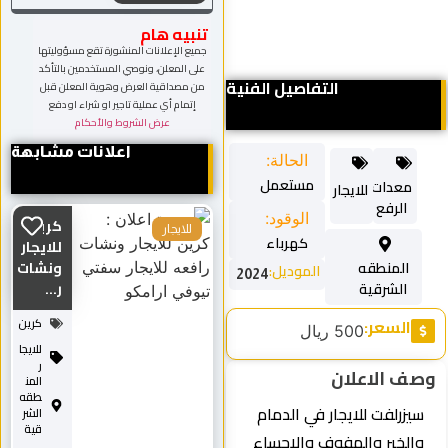
تنبيه هام
جميع الإعلانات المنشورة تقع مسؤوليتها
على المعلن، ونوصي المستخدمين بالتأكد
التفاصيل الفنية
من مصداقية العرض وهوية المعلن قبل
إتمام أي عملية تاجير او شراء او دفع
عرض الشروط والأحكام
اعلانات مشابهة
الحالة:
مستعمل
عدات
للايجار
الرفع
الوقود:
كرين
للايجار
كهرباء
للايجار
لمنطقه
ونشات
الموديل:
2024
الشرقية
ر...
لسعر:
كرين
500 ريال
للايجا
ر
 الاعلان
المن
طقه
رلفت للايجار في الدمام
الشر
قية
خبر والهفوف والاحساء