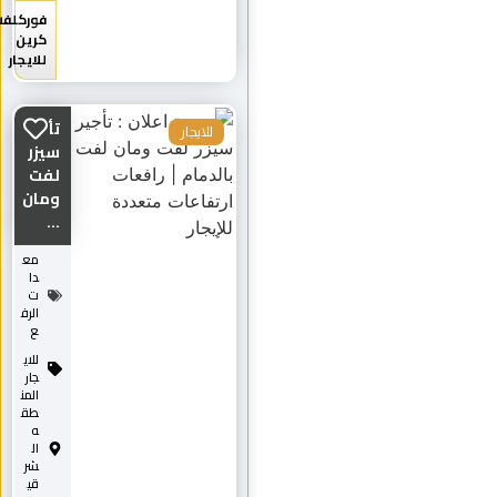
فوركلفت
كرين
للايجار
تأجير
للايجار
سيزر
لفت
ومان
...
مع
دا
ت
الرف
ع
للاي
جار
المن
طق
ه
ال
شر
قي