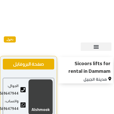
دخول
Sicoors lifts
صفحة البروفايل
rental in Dam
ينة الجبيل
الجوال:
00966569647944
واتساب:
Alshmook
00966569647944